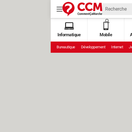
Informatique
Mobile
A
Bureautique
Développement
Internet
Je