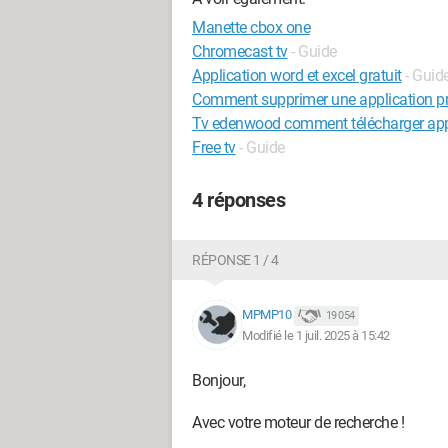
Manette cbox one
Chromecast tv
- Guide
Application word et excel gratuit
- Guid
Comment supprimer une application pré
Tv edenwood comment télécharger app
Free tv
- Guide
4 réponses
RÉPONSE 1 / 4
MPMP10
19 054
Modifié le 1 juil. 2025 à 15:42
Bonjour,
Avec votre moteur de recherche !