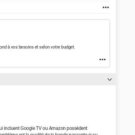
épond à vos besoins et selon votre budget.
 qui incluent Google TV ou Amazon possèdent
i problème est la qualité de la bande passante si su