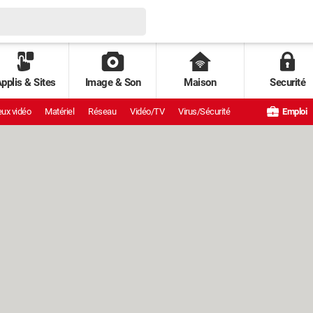
pplis & Sites
Image & Son
Maison
Securité
ux vidéo
Matériel
Réseau
Vidéo/TV
Virus/Sécurité
Emploi