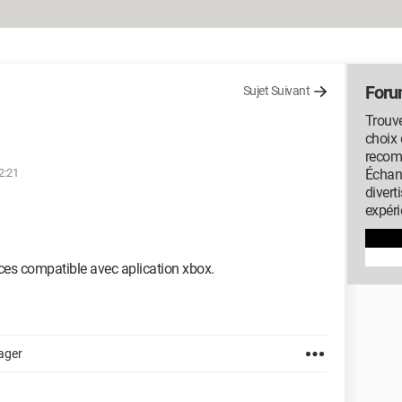
Foru
Sujet Suivant
Trouve
choix 
recom
12:21
Échan
diver
expéri
puces compatible avec aplication xbox.
ager