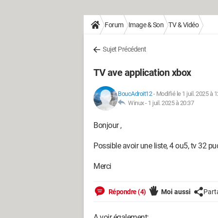
Forum
Image & Son
TV & Vidéo
Sujet Précédent
TV ave application xbox
BoucAdroit12
-
Modifié le 1 juil. 2025 à 
Winux -
1 juil. 2025 à 20:37
Bonjour ,
Possible avoir une liste, 4 ou5, tv 32 
Merci
Répondre (4)
Moi aussi
Part
A voir également: