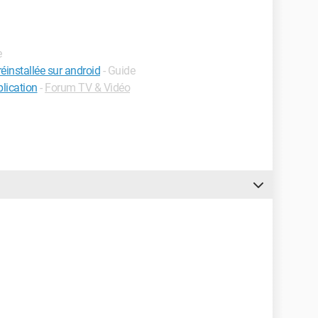
e
installée sur android
- Guide
lication
-
Forum TV & Vidéo