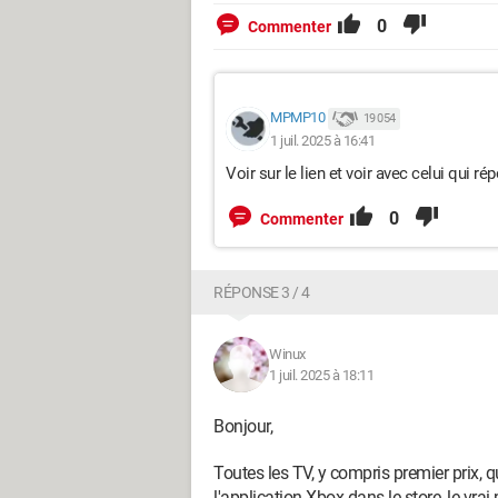
0
Commenter
MPMP10
19 054
1 juil. 2025 à 16:41
Voir sur le lien et voir avec celui qui r
0
Commenter
RÉPONSE 3 / 4
Winux
1 juil. 2025 à 18:11
Bonjour,
Toutes les TV, y compris premier prix,
l'application Xbox dans le store, le vra