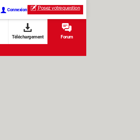
Posez votre
question
Connexion
Téléchargement
Forum