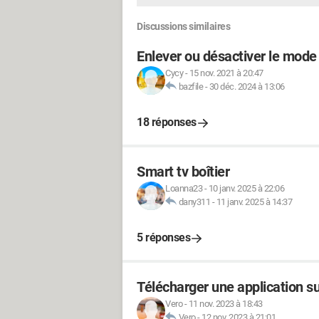
Discussions similaires
Enlever ou désactiver le mode
Cycy
-
15 nov. 2021 à 20:47
bazfile
-
30 déc. 2024 à 13:06
18 réponses
Smart tv boîtier
Loanna23
-
10 janv. 2025 à 22:06
dany311
-
11 janv. 2025 à 14:37
5 réponses
Télécharger une application s
Vero
-
11 nov. 2023 à 18:43
Vero
-
12 nov. 2023 à 21:01