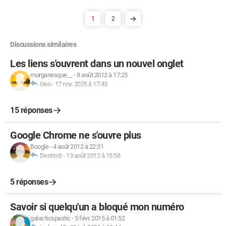
1
2
Discussions similaires
Les liens s'ouvrent dans un nouvel onglet
morganesque__
-
8 août 2012 à 17:25
Geo
-
17 nov. 2025 à 17:43
15 réponses
Google Chrome ne s'ouvre plus
Boogle
-
4 août 2012 à 22:31
Destrio5
-
13 août 2012 à 15:58
5 réponses
Savoir si quelqu'un a bloqué mon numéro
galacticspastic
-
5 févr. 2015 à 01:52