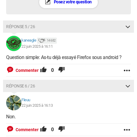
Posez votre question
RÉPONSE 5 / 26
kaneagle
14 682
22 juin 2025 à 16:11
Question simple: As-tu déjà essayé Firefox sous android ?
0
Commenter
RÉPONSE 6 / 26
Fleuu
22 juin 2025 à 16:13
Non.
0
Commenter