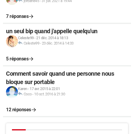
jordane45
-
31 juil. 2021 à 19:44
7 réponses
un seul bip quand j'appelle quelqu'un
Celeste99
-
21 déc. 2014 à 18:13
Celeste99
-
23 déc. 2014 à 14:33
5 réponses
Comment savoir quand une personne nous
bloque sur portable
Karen
-
17 avr. 2015 à 22:01
Coco
-
10 oct. 2016 à 21:30
12 réponses