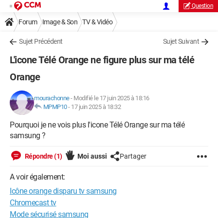
Question
Forum
Image & Son
TV & Vidéo
Sujet Précédent
Sujet Suivant
L'icone Télé Orange ne figure plus sur ma télé
Orange
mourachonne
-
Modifié le 17 juin 2025 à 18:16
MPMP10
-
17 juin 2025 à 18:32
Pourquoi je ne vois plus l'icone Télé Orange sur ma télé
samsung ?
Répondre (1)
Moi aussi
Partager
A voir également:
Icône orange disparu tv samsung
Chromecast tv
Mode sécurisé samsung