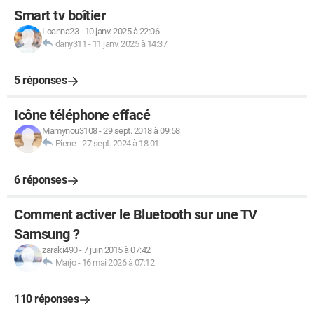
Smart tv boîtier
Loanna23
-
10 janv. 2025 à 22:06
dany311
-
11 janv. 2025 à 14:37
5 réponses
Icône téléphone effacé
Mamynou3108
-
29 sept. 2018 à 09:58
Pierre
-
27 sept. 2024 à 18:01
6 réponses
Comment activer le Bluetooth sur une TV
Samsung ?
zaraki490
-
7 juin 2015 à 07:42
Marjo
-
16 mai 2026 à 07:12
110 réponses