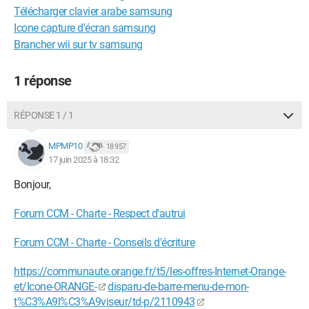
Télécharger clavier arabe samsung
Icone capture d'écran samsung
Brancher wii sur tv samsung
1 réponse
RÉPONSE 1 / 1
MPMP10
18 957
17 juin 2025 à 18:32
Bonjour,
Forum CCM - Charte - Respect d'autrui
Forum CCM - Charte - Conseils d'écriture
https://communaute.orange.fr/t5/les-offres-Internet-Orange-
et/Icone-ORANGE-
disparu-de-barre-menu-de-mon-
t%C3%A9l%C3%A9viseur/td-p/2110943