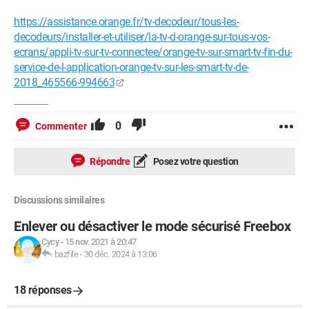
https://assistance.orange.fr/tv-decodeur/tous-les-
decodeurs/installer-et-utiliser/la-tv-d-orange-sur-tous-vos-
ecrans/appli-tv-sur-tv-connectee/orange-tv-sur-smart-tv-fin-du-
service-de-l-application-orange-tv-sur-les-smart-tv-de-
2018_465566-994663
0
Commenter
Répondre
Posez votre question
Discussions similaires
Enlever ou désactiver le mode sécurisé Freebox
Cycy
-
15 nov. 2021 à 20:47
bazfile
-
30 déc. 2024 à 13:06
18 réponses