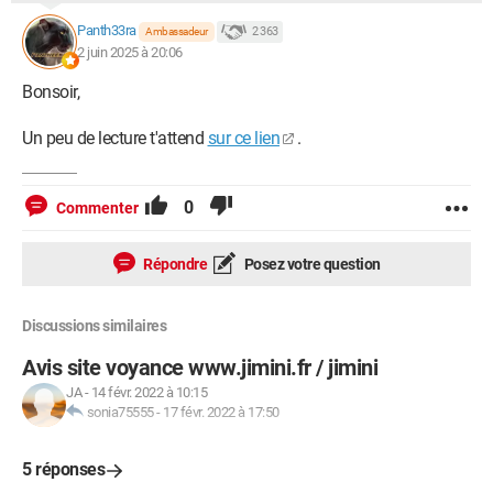
Panth33ra
2 363
Ambassadeur
2 juin 2025 à 20:06
Bonsoir,
Un peu de lecture t'attend
sur ce lien
.
0
Commenter
Répondre
Posez votre question
Discussions similaires
Avis site voyance www.jimini.fr / jimini
JA
-
14 févr. 2022 à 10:15
sonia75555
-
17 févr. 2022 à 17:50
5 réponses