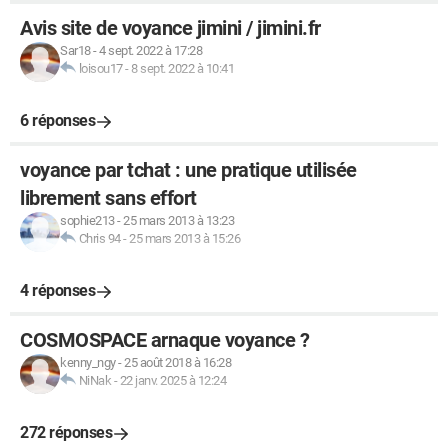
Avis site de voyance jimini / jimini.fr
Sar18
-
4 sept. 2022 à 17:28
loisou17
-
8 sept. 2022 à 10:41
6 réponses
voyance par tchat : une pratique utilisée
librement sans effort
sophie213
-
25 mars 2013 à 13:23
Chris 94
-
25 mars 2013 à 15:26
4 réponses
COSMOSPACE arnaque voyance ?
kenny_ngy
-
25 août 2018 à 16:28
NiNak
-
22 janv. 2025 à 12:24
272 réponses