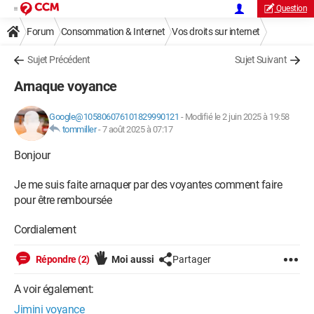
Question
Forum
Consommation & Internet
Vos droits sur internet
Sujet Précédent
Sujet Suivant
Arnaque voyance
Google@105806076101829990121
-
Modifié le 2 juin 2025 à 19:58
tommiller
-
7 août 2025 à 07:17
Bonjour
Je me suis faite arnaquer par des voyantes comment faire
pour être remboursée
Cordialement
Répondre (2)
Moi aussi
Partager
A voir également:
Jimini voyance