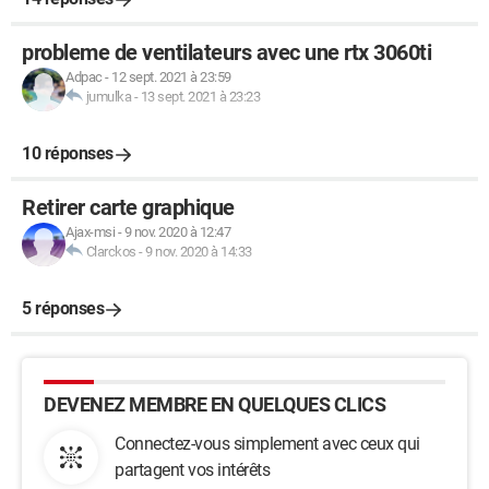
probleme de ventilateurs avec une rtx 3060ti
Adpac
-
12 sept. 2021 à 23:59
jumulka
-
13 sept. 2021 à 23:23
10 réponses
Retirer carte graphique
Ajax-msi
-
9 nov. 2020 à 12:47
Clarckos
-
9 nov. 2020 à 14:33
5 réponses
DEVENEZ MEMBRE EN QUELQUES CLICS
Connectez-vous simplement avec ceux qui
partagent vos intérêts