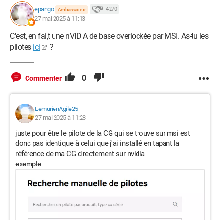
epango
4 270
Ambassadeur
27 mai 2025 à 11:13
C'est, en fai,t une nVIDIA de base overlockée par MSI. As-tu les
pilotes
ici
?
0
Commenter
LemurienAgile25
27 mai 2025 à 11:28
juste pour être le pilote de la CG qui se trouve sur msi est
donc pas identique à celui que j'ai installé en tapant la
référence de ma CG directement sur nvidia
exemple