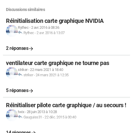
Discussions similaires
Réinitialisation carte graphique NVIDIA
Rythec
-
2 avr. 2016 à 08:36
Rythec
-
2 avr. 2016 à 13:07
2 réponses
ventilateur carte graphique ne tourne pas
striker
-
22 mars 2021 à 18:40
striker
-
24 mars 2021 à 12:35
5 réponses
Réinitialiser pilote carte graphique / au secours !
twix
-
28 juin 2013 à 10:28
Gauguiss31
-
22 déc. 2015 à 00:40
14 réponses