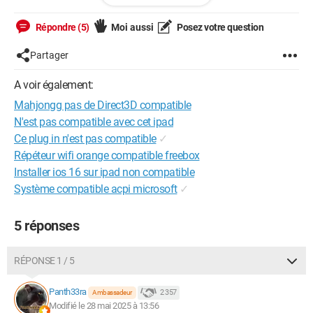
Si vous pouvez m'aider à trouver une solution à ce jeu quasi
Répondre (5)
Moi aussi
Posez votre question
parfait ce serait top
Partager
Bien cordialement
A voir également:
Mahjongg pas de Direct3D compatible
Windows / Chrome 136.0.0.0
N'est pas compatible avec cet ipad
Ce plug in n'est pas compatible
✓
Répéteur wifi orange compatible freebox
Installer ios 16 sur ipad non compatible
Système compatible acpi microsoft
✓
5 réponses
RÉPONSE 1 / 5
Panth33ra
2 357
Ambassadeur
Modifié le 28 mai 2025 à 13:56