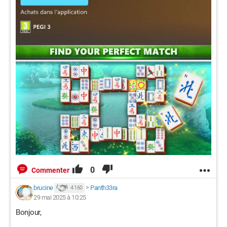
0
Commenter
brucine
>
Panth33ra
4 160
29 mai 2025 à 10:25
Bonjour,