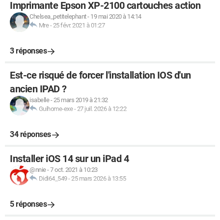
Imprimante Epson XP-2100 cartouches action
Chelsea_petitelephant
-
19 mai 2020 à 14:14
Mre
-
25 févr. 2021 à 01:27
3 réponses
Est-ce risqué de forcer l'installation IOS d'un
ancien IPAD ?
isabelle
-
25 mars 2019 à 21:32
Guihome-exe
-
27 juil. 2026 à 12:22
34 réponses
Installer iOS 14 sur un iPad 4
@nnie
-
7 oct. 2021 à 10:23
Didi64_549
-
25 mars 2026 à 13:55
5 réponses