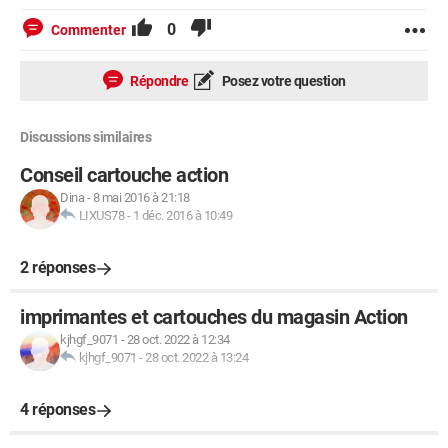
0
Commenter
Répondre
Posez votre question
Discussions similaires
Conseil cartouche action
Dina
-
8 mai 2016 à 21:18
LIXUS78
-
1 déc. 2016 à 10:49
2 réponses
imprimantes et cartouches du magasin Action
kjhgf_9071
-
28 oct. 2022 à 12:34
kjhgf_9071
-
28 oct. 2022 à 13:24
4 réponses