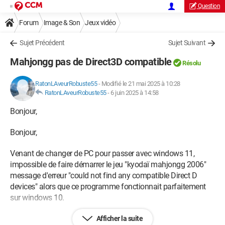
Question
Forum
Image & Son
Jeux vidéo
Sujet Précédent
Sujet Suivant
Mahjongg pas de Direct3D compatible
Résolu
RatonLAveurRobuste55
-
Modifié le 21 mai 2025 à 10:28
RatonLAveurRobuste55
-
6 juin 2025 à 14:58
Bonjour,
Bonjour,
Venant de changer de PC pour passer avec windows 11,
impossible de faire démarrer le jeu "kyodaï mahjongg 2006"
message d'erreur "could not find any compatible Direct D
devices" alors que ce programme fonctionnait parfaitement
sur windows 10.
Même en mode compatibilité rien à faire
Afficher la suite