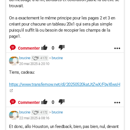
trouvait.
On a exactement le même principe pour les pages 2 et 3 en
créant pour chacune un tableau 20x1 qui sera plus simple
puisqu'il suffit là ou besoin de recopier les champs de la
page1.
0
Commenter
brucine
>
brucine
4 172
20 mai 2025 à 20:10
Tiens, cadeau:
https://www.transfernow.net/dl/20250520katJtZwX/FbyXlwsH
0
Commenter
brucine
>
brucine
4 172
22 mai 2025 à 08:16
Et donc, allo Houston, un feedback, bien, pas bien, nul, devant