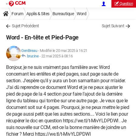
Question
Forum
Applis & Sites
Bureautique
Word
Sujet Précédent
Sujet Suivant
Word - En-tête et Pied-Page
GenBreau
-
Modifié le 20 mai 2025 à 16:21
brucine
-
22 mai 2025 à 08:16
Bonjour, je ne suis vraiment pas familière avec Word
concernant les entêtes et pied pages, saut page saute de
section. J'espère qu'il y aura un bon samaritain pour m'aider.
J'ai dû reprendre ce document Word et je ne peux ajuster le
pied de page de la 4 section pour faire l'ajout de la dernière
ligne du tableau qui tombe sur une autre page. Je veux que le
document soit sur 4 pages. Pourquoi, je ne peux mettre le pied
de page aussi petit que les autres sections.... Voici le lien pour
récupérer le doc en question https://we.tl/t-MivYLDPDWI . Je
suis nouvelle sur CCM, est-ce la bonne manière de joindre un
fichier ? Merci https://we.tl/t-MivYLDPDWI