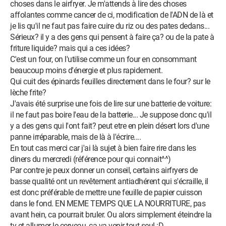
choses dans le airfryer. Je m'attends à lire des choses
affolantes comme cancer de ci, modification de l'ADN de là et
je lis qu'il ne faut pas faire cuire du riz ou des pates dedans...
Sérieux? il y a des gens qui pensent à faire ça? ou de la pate à
friture liquide? mais qui a ces idées?
C'est un four, on l'utilise comme un four en consommant
beaucoup moins d'énergie et plus rapidement.
Qui cuit des épinards feuilles directement dans le four? sur le
lèche frite?
J'avais été surprise une fois de lire sur une batterie de voiture:
il ne faut pas boire l'eau de la batterie... Je suppose donc qu'il
y a des gens qui l'ont fait? peut etre en plein désert lors d'une
panne irréparable, mais de là à l'écrire....
En tout cas merci car j'ai là sujet à bien faire rire dans les
diners du mercredi (référence pour qui connait^^)
Par contre je peux donner un conseil, certains airfryers de
basse qualité ont un revêtement antiadhérent qui s'écraille, il
est donc préférable de mettre une feuille de papier cuisson
dans le fond. EN MEME TEMPS QUE LA NOURRITURE, pas
avant hein, ca pourrait bruler. Ou alors simplement éteindre la
tv et allumer le cerveau, ca va venir tout seul :D