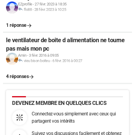
EZprofile
-
27 févr. 2023 à 18:35
flo88
-
28 févr. 2023 à 10:25
1 réponse
le ventilateur de boite d alimentation ne tourne
pas mais mon pc
Amin
-
3 févr. 2016 à 09:05
vieu bison boiteu
-
6 févr. 2016 à 00:27
4 réponses
DEVENEZ MEMBRE EN QUELQUES CLICS
Connectez-vous simplement avec ceux qui
partagent vos intérêts
Suivez vos discussions facilement et obtenez