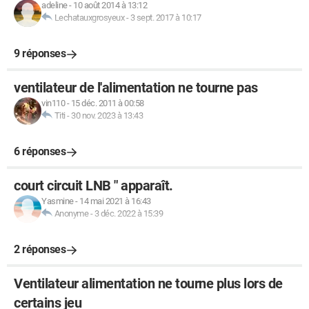
adeline
-
10 août 2014 à 13:12
Lechatauxgrosyeux
-
3 sept. 2017 à 10:17
9 réponses
ventilateur de l'alimentation ne tourne pas
vin110
-
15 déc. 2011 à 00:58
Titi
-
30 nov. 2023 à 13:43
6 réponses
court circuit LNB " apparaît.
Yasmine
-
14 mai 2021 à 16:43
Anonyme
-
3 déc. 2022 à 15:39
2 réponses
Ventilateur alimentation ne tourne plus lors de
certains jeu