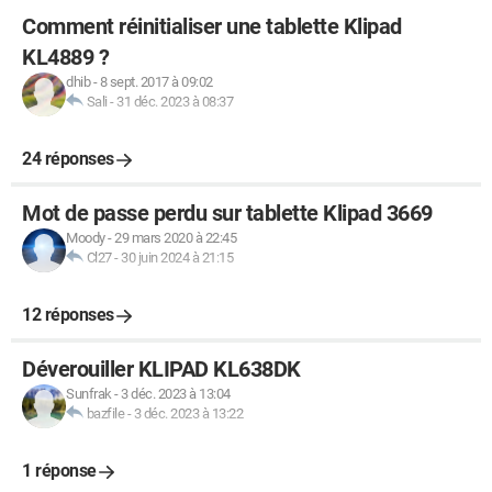
Comment réinitialiser une tablette Klipad
KL4889 ?
dhib
-
8 sept. 2017 à 09:02
Sali
-
31 déc. 2023 à 08:37
24 réponses
Mot de passe perdu sur tablette Klipad 3669
Moody
-
29 mars 2020 à 22:45
Cl27
-
30 juin 2024 à 21:15
12 réponses
Déverouiller KLIPAD KL638DK
Sunfrak
-
3 déc. 2023 à 13:04
bazfile
-
3 déc. 2023 à 13:22
1 réponse