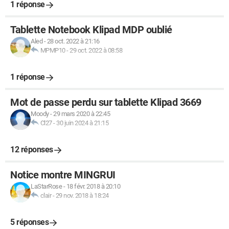
1 réponse
Tablette Notebook Klipad MDP oublié
Aled
-
28 oct. 2022 à 21:16
MPMP10
-
29 oct. 2022 à 08:58
1 réponse
Mot de passe perdu sur tablette Klipad 3669
Moody
-
29 mars 2020 à 22:45
Cl27
-
30 juin 2024 à 21:15
12 réponses
Notice montre MINGRUI
LaStarRose
-
18 févr. 2018 à 20:10
clair
-
29 nov. 2018 à 18:24
5 réponses