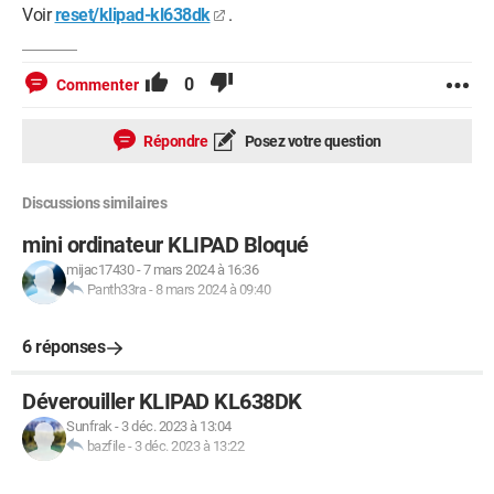
Voir
reset/klipad-kl638dk
.
0
Commenter
Répondre
Posez votre question
Discussions similaires
mini ordinateur KLIPAD Bloqué
mijac17430
-
7 mars 2024 à 16:36
Panth33ra
-
8 mars 2024 à 09:40
6 réponses
Déverouiller KLIPAD KL638DK
Sunfrak
-
3 déc. 2023 à 13:04
bazfile
-
3 déc. 2023 à 13:22