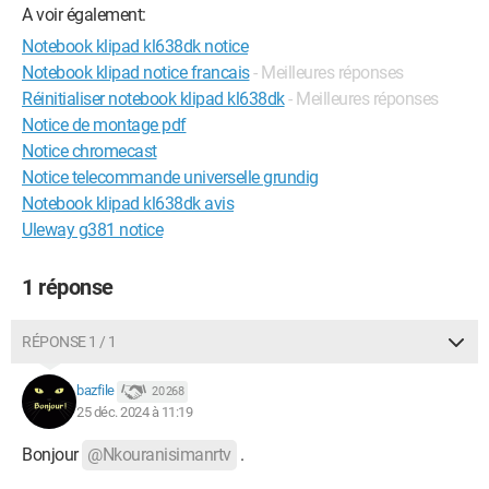
A voir également:
Notebook klipad kl638dk notice
Notebook klipad notice francais
- Meilleures réponses
Réinitialiser notebook klipad kl638dk
- Meilleures réponses
Notice de montage pdf
Notice chromecast
Notice telecommande universelle grundig
Notebook klipad kl638dk avis
Uleway g381 notice
1 réponse
RÉPONSE 1 / 1
bazfile
20 268
25 déc. 2024 à 11:19
Bonjour
@Nkouranisimanrtv
.