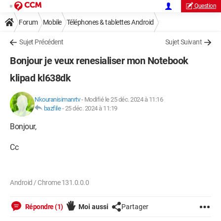
Question
Forum
Mobile
Téléphones & tablettes Android
Sujet Précédent
Sujet Suivant
Bonjour je veux renesialiser mon Notebook
klipad kl638dk
Nkouranisimanrtv
-
Modifié le 25 déc. 2024 à 11:16
bazfile
-
25 déc. 2024 à 11:19
Bonjour,
Cc
Android / Chrome 131.0.0.0
Répondre (1)
Moi aussi
Partager