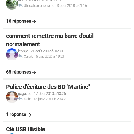
duff01
-
2 août 2010 à 20:51
Utilisateur anonyme
-
3 août 2010 à 01:16
16 réponses
comment remettre ma barre d'outil
normalement
leonijo
-
21 août 2007 à 15:30
Carole
-
5 avr. 2020 à 19:21
65 réponses
Police d'écriture des BD "Martine"
gagazee
-
17 déc. 2010 à 13:26
alain
-
13 janv. 2011 à 20:42
1 réponse
Clé USB illisible