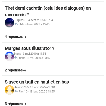
Tiret demi cadratin (celui des dialogues) en
raccourcis ?
Turpinou
-
14 sept. 2016 à 18:34
Hello
-
9 avr. 2025 à 15:40
4 réponses
Marges sous Illustrator ?
inana
-
3 mai 2010 à 11:53
inana
-
3 mai 2010 à 23:07
2 réponses
S avec un trait en haut et en bas
Jessy0787
-
13 janv. 2025 à 17:04
Pierr10
-
13 janv. 2025 à 18:55
3 réponses