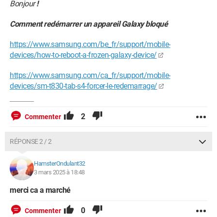
Bonjour
!
Comment redémarrer un appareil Galaxy bloqué
https://www.samsung.com/be_fr/support/mobile-
devices/how-to-reboot-a-frozen-galaxy-device/
https://www.samsung.com/ca_fr/support/mobile-
devices/sm-t830-tab-s4-forcer-le-redemarrage/
2
Commenter
RÉPONSE 2 / 2
HamsterOndulant32
3 mars 2025 à 18:48
merci ca a marché
0
Commenter