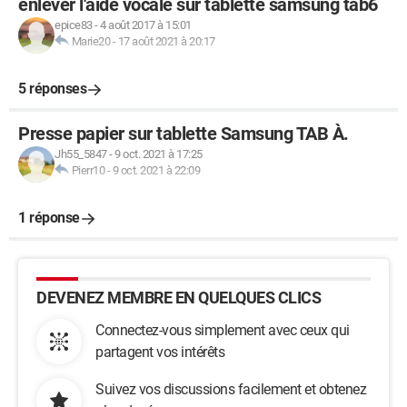
enlever l'aide vocale sur tablette samsung tab6
epice83
-
4 août 2017 à 15:01
Marie20
-
17 août 2021 à 20:17
5 réponses
Presse papier sur tablette Samsung TAB À.
Jh55_5847
-
9 oct. 2021 à 17:25
Pierr10
-
9 oct. 2021 à 22:09
1 réponse
DEVENEZ MEMBRE EN QUELQUES CLICS
Connectez-vous simplement avec ceux qui
partagent vos intérêts
Suivez vos discussions facilement et obtenez