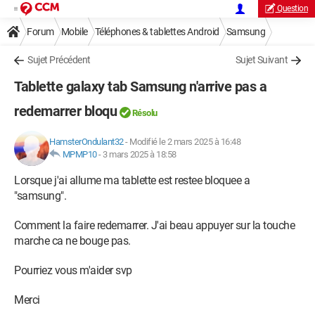
Question
Forum
Mobile
Téléphones & tablettes Android
Samsung
Sujet Précédent
Sujet Suivant
Tablette galaxy tab Samsung n'arrive pas a
redemarrer bloqu
Résolu
HamsterOndulant32
-
Modifié le 2 mars 2025 à 16:48
MPMP10
-
3 mars 2025 à 18:58
Lorsque j'ai allume ma tablette est restee bloquee a
"samsung".
Comment la faire redemarrer. J'ai beau appuyer sur la touche
marche ca ne bouge pas.
Pourriez vous m'aider svp
Merci