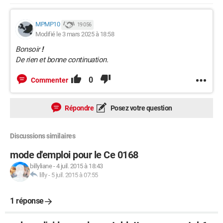
MPMP10
19 056
Modifié le 3 mars 2025 à 18:58
Bonsoir
!
De rien et bonne continuation.
0
Commenter
Répondre
Posez votre question
Discussions similaires
mode d'emploi pour le Ce 0168
billyliane
-
4 juil. 2015 à 18:43
lilly
-
5 juil. 2015 à 07:55
1 réponse