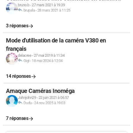
bruno.b
-
27 mars 2021 à 19:39
brupala
-
28 mars 2021 à 11:25
3 réponses
Mode d'utilisation de la caméra V380 en
français
delacree
-
27 mai 2019 à 11:34
Gigi
-
18 mai 2024 à 12:04
14 réponses
Arnaque Caméras Inoméga
Johnjohn29
-
22 juin 2021 à 06:57
Dudu
-
24 nov. 2025 à 19:03
7 réponses