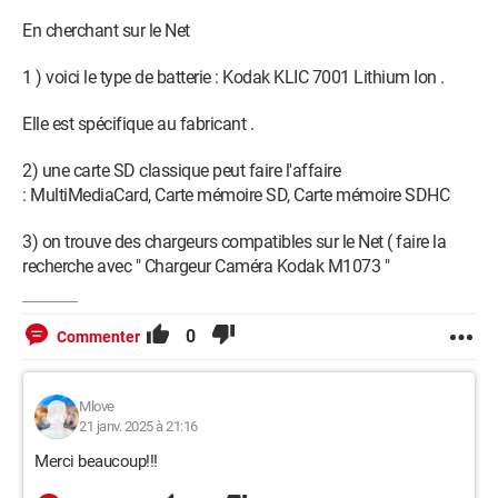
En cherchant sur le Net
Bonjour,
1 ) voici le type de batterie : Kodak KLIC 7001 Lithium Ion .
Je suis complètement novice dans ce domaine et j’ai trouvé
Elle est spécifique au fabricant .
une vieille caméra Kodak M1073, mais elle est dépourvue de
tout : pas de batterie, pas de câble, pas de carte SD, rien.
2) une carte SD classique peut faire l'affaire
J’aimerais beaucoup pouvoir l’allumer pour voir si elle
: MultiMediaCard, Carte mémoire SD, Carte mémoire SDHC
fonctionne encore, mais je ne sais pas du tout par où
commencer.
3) on trouve des chargeurs compatibles sur le Net ( faire la
recherche avec " Chargeur Caméra Kodak M1073 "
• Quelle batterie dois-je acheter pour ce modèle ? (Je n’ai
aucune idée du type ou de la référence compatible.)
0
Commenter
• Faut-il un chargeur spécifique pour cette batterie ? Si oui,
comment ça fonctionne ?
Mlove
• Est-ce qu’il y a des alternatives économiques pour tester
21 janv. 2025 à 21:16
l’appareil sans investir dans des accessoires coûteux, au cas
Merci beaucoup!!!
où il ne fonctionnerait pas ?