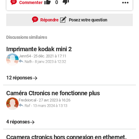
0
Commenter
Je posterai une photo de la caméra si ça peut aider. Merci
beaucoup d’avance pour votre aide et vos conseils !
Répondre
Posez votre question
Discussions similaires
Imprimante kodak mini 2
Jenn54
-
25 déc. 2021 à 17:11
Nath
-
8 janv. 2023 à 12:32
12 réponses
Caméra Ctronics ne fonctionne plus
Fredxiorcal
-
27 avr. 2023 à 16:26
Raf
-
13 mars 2024 à 13:13
4 réponses
Ccamera ctronics hors connexion en ethernet.