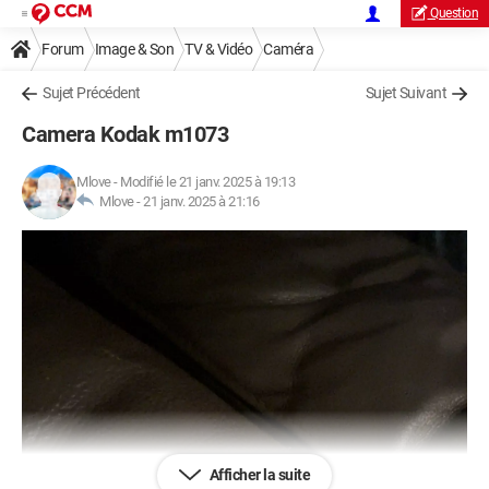
Question
Forum
Image & Son
TV & Vidéo
Caméra
Sujet Précédent
Sujet Suivant
Camera Kodak m1073
Mlove
-
Modifié le 21 janv. 2025 à 19:13
Mlove -
21 janv. 2025 à 21:16
Afficher la suite