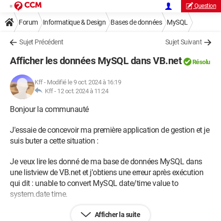
Question
Forum
Informatique & Design
Bases de données
MySQL
Sujet Précédent
Sujet Suivant
Afficher les données MySQL dans VB.net
Résolu
Kff
-
Modifié le 9 oct. 2024 à 16:19
Kff -
12 oct. 2024 à 11:24
Bonjour la communauté
J'essaie de concevoir ma première application de gestion et je
suis buter a cette situation :
Je veux lire les donné de ma base de données MySQL dans
une listview de VB.net et j'obtiens une erreur après exécution
qui dit : unable to convert MySQL date/time value to
system.date time.
Et voici mon code compiler :
Afficher la suite