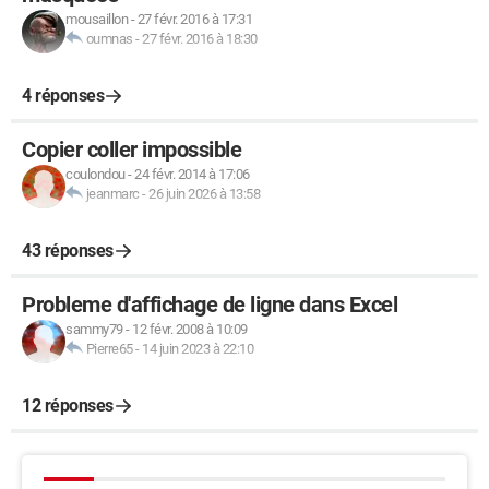
mousaillon
-
27 févr. 2016 à 17:31
oumnas
-
27 févr. 2016 à 18:30
4 réponses
Copier coller impossible
coulondou
-
24 févr. 2014 à 17:06
jeanmarc
-
26 juin 2026 à 13:58
43 réponses
Probleme d'affichage de ligne dans Excel
sammy79
-
12 févr. 2008 à 10:09
Pierre65
-
14 juin 2023 à 22:10
12 réponses