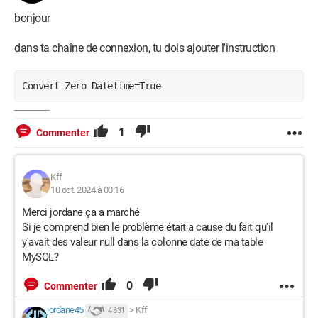
String() {Id, nom, date_naissance, date_adhesion, 
bonjour
classification}))

    End While 

dans ta chaîne de connexion, tu dois ajouter l'instruction
   End Using

  End if

Convert Zero Datetime=True
Dans l'attende des réactions je vous remerci d'avance
1
Commenter
Kff
10 oct. 2024 à 00:16
Merci jordane ça a marché
Si je comprend bien le problème était a cause du fait qu'il
y'avait des valeur null dans la colonne date de ma table
MySQL?
0
Commenter
jordane45
>
Kff
4 831