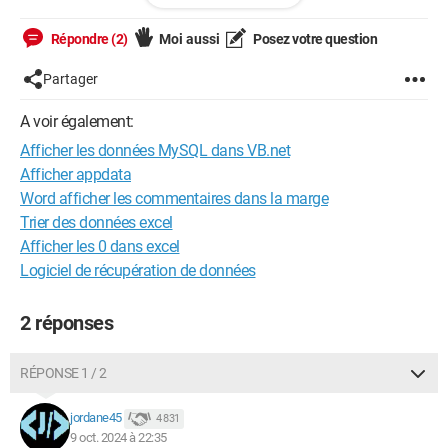
Répondre (2)
Moi aussi
Posez votre question
Private sub button1_click (sender as object, e 
EventArgs) handles button1c.lick

Partager
If con.state = connection.Open then 

A voir également:
  Dim cmd as New 

Afficher les données MySQL dans VB.net
  Mysqlcommand("SELECT * FROM Artiste", con)

Afficher appdata
  Using lire as Mysqldatareader= 
Word afficher les commentaires dans la marge
cmd.ExecuteReader()

Trier des données excel
  While lire.read()

Afficher les 0 dans excel
    Dim Id as string = lire("Id_art")

Logiciel de récupération de données
    Dim nom as string = lire("nom")

    Dim date_naissace as string = 
lire("date_naissance")

2 réponses
    Dim date_adhesion as string = 
lire("date_adhesion")

RÉPONSE 1 / 2
    Dim classification as string = 
lire("classification")

jordane45
4 831
    ListView1.Item.Add(New listView Item(New 
9 oct. 2024 à 22:35