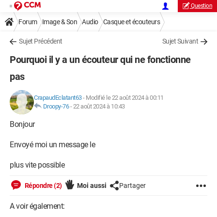
Question
Forum
Image & Son
Audio
Casque et écouteurs
Sujet Précédent
Sujet Suivant
Pourquoi il y a un écouteur qui ne fonctionne
pas
CrapaudEclatant63
-
Modifié le 22 août 2024 à 00:11
Droopy-76
-
22 août 2024 à 10:43
Bonjour
Envoyé moi un message le
plus vite possible
Répondre (2)
Moi aussi
Partager
A voir également: