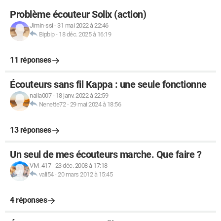
Problème écouteur Solix (action)
Jimin-ssi
-
31 mai 2022 à 22:46
Bipbip
-
18 déc. 2025 à 16:19
11 réponses
Écouteurs sans fil Kappa : une seule fonctionne
nalla007
-
18 janv. 2022 à 22:59
Nenette72
-
29 mai 2024 à 18:56
13 réponses
Un seul de mes écouteurs marche. Que faire ?
VM_417
-
23 déc. 2008 à 17:18
vali54
-
20 mars 2012 à 15:45
4 réponses