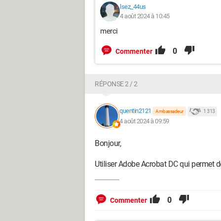
lsez_44us
4 août 2024 à 10:45
merci
0
Commenter
RÉPONSE 2 / 2
quentin2121
1 313
Ambassadeur
4 août 2024 à 09:59
Bonjour,
Utiliser Adobe Acrobat DC qui permet de
0
Commenter