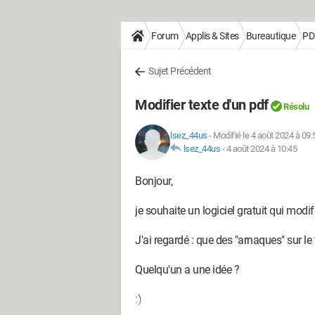
Forum
Applis & Sites
Bureautique
PD
Sujet Précédent
Modifier texte d'un pdf
Résolu
lsez_44us
-
Modifié le 4 août 2024 à 09:
lsez_44us
-
4 août 2024 à 10:45
Bonjour,
je souhaite un logiciel gratuit qui modifi
J'ai regardé : que des "arnaques" sur le
Quelqu'un a une idée ?
:)