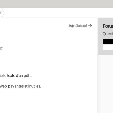
F
Foru
Sujet Suivant
Questi
57
e le texte d'un pdf...
 web, payantes et inutiles.