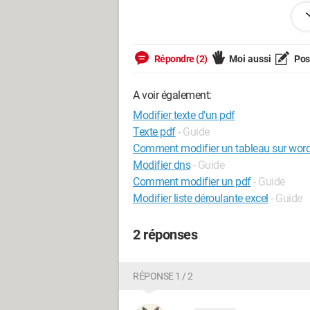
windows 10
Répondre (2)
Moi aussi
Pose
Windows / Chrome 126.0.0.0
A voir également:
Modifier texte d'un pdf
Texte pdf
- Guide
Comment modifier un tableau sur wor
Modifier dns
- Guide
Comment modifier un pdf
- Guide
Modifier liste déroulante excel
- Guide
2 réponses
RÉPONSE 1 / 2