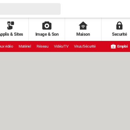
pplis & Sites
Image & Son
Maison
Securité
ux vidéo
Matériel
Réseau
Vidéo/TV
Virus/Sécurité
Emploi