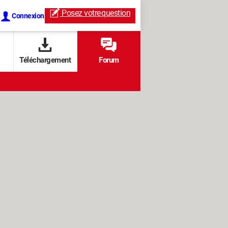
Posez votre
question
Connexion
Téléchargement
Forum