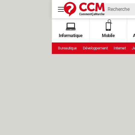
Informatique
Mobile
A
Bureautique
Développement
Internet
Je