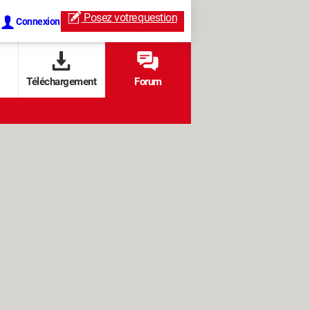
Posez votre
question
Connexion
Téléchargement
Forum