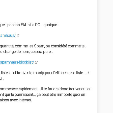
e: pas ton FAI. ni le PC... quoique.
spamhaus/
 quantité, comme les Spam, ou considéré comme tel.
tu change de nom, ce sera pareil.
/spamhaus-blocklist/
istes... et trouver la manip pour l'effacer de la liste... et
...
ecommencer rapidement... Il te faudra donc trouver qui ou
ent qui te bannissent... ça peut etre n'importe quoi en
iaison avec internet.