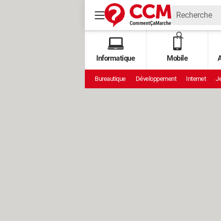
Informatique
Mobile
A
Bureautique
Développement
Internet
Je