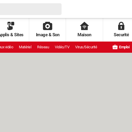
pplis & Sites
Image & Son
Maison
Securité
ux vidéo
Matériel
Réseau
Vidéo/TV
Virus/Sécurité
Emploi