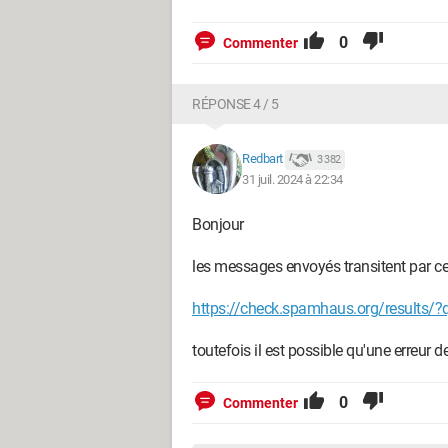
0
Commenter
RÉPONSE 4 / 5
Redbart
3 382
31 juil. 2024 à 22:34
Bonjour
les messages envoyés transitent par ce
https://check.spamhaus.org/results/?
toutefois il est possible qu'une erreur
0
Commenter