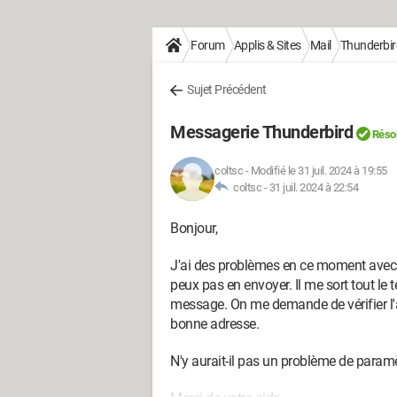
Forum
Applis & Sites
Mail
Thunderbir
Sujet Précédent
Messagerie Thunderbird
Réso
coltsc
-
Modifié le 31 juil. 2024 à 19:55
coltsc -
31 juil. 2024 à 22:54
Bonjour,
J'ai des problèmes en ce moment avec 
peux pas en envoyer. Il me sort tout le 
message. On me demande de vérifier l'
bonne adresse.
N'y aurait-il pas un problème de paramè