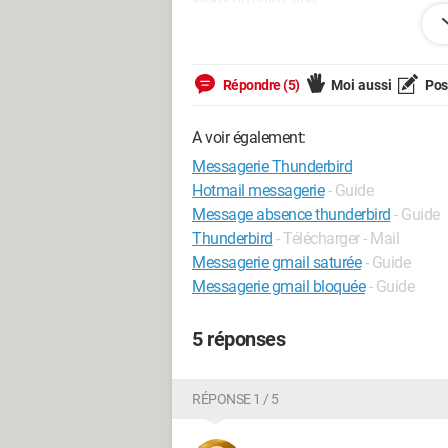
Merci de votre aide.
JF
Répondre (5)
Moi aussi
Pose
Windows / Chrome 127.0.0.0
A voir également:
Messagerie Thunderbird
Hotmail messagerie
- Guide
Message absence thunderbird
- Guide
Thunderbird
- Télécharger - Mail
Messagerie gmail saturée
- Guide
Messagerie gmail bloquée
- Guide
5 réponses
RÉPONSE 1 / 5