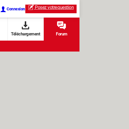
Posez votre
question
Connexion
Téléchargement
Forum