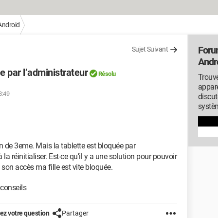
Android
Foru
Sujet Suivant
Andr
e par l’administrateur
Résolu
Trouve
appare
8:49
discut
systèm
in de 3eme. Mais la tablette est bloquée par
la réinitialiser. Est-ce qu’il y a une solution pour pouvoir
 son accès ma fille est vite bloquée.
 conseils
z votre question
Partager