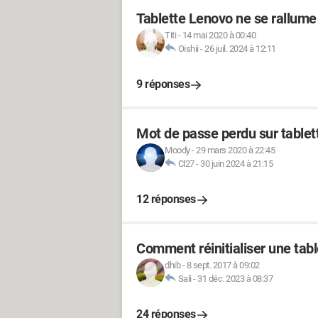
Tablette Lenovo ne se rallume
Titi
-
14 mai 2020 à 00:40
Oishii
-
26 juil. 2024 à 12:11
9 réponses
Mot de passe perdu sur tablet
Moody
-
29 mars 2020 à 22:45
Cl27
-
30 juin 2024 à 21:15
12 réponses
Comment réinitialiser une tab
dhib
-
8 sept. 2017 à 09:02
Sali
-
31 déc. 2023 à 08:37
24 réponses