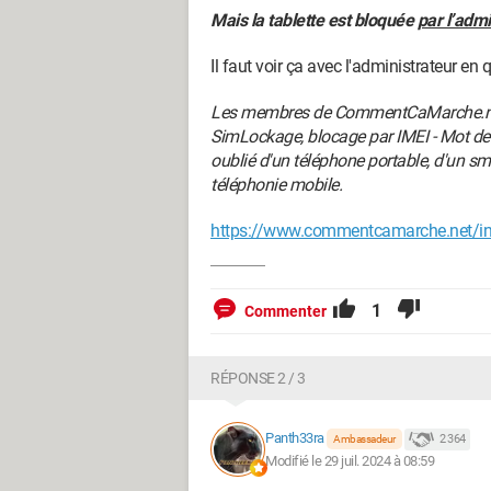
Mais la tablette est bloquée
par l’admi
Il faut voir ça avec l'administrateur en 
Les membres de CommentCaMarche.net 
SimLockage, blocage par IMEI - Mot de 
oublié d'un téléphone portable, d'un s
téléphonie mobile.
https://www.commentcamarche.net/inf
1
Commenter
RÉPONSE 2 / 3
Panth33ra
2 364
Ambassadeur
Modifié le 29 juil. 2024 à 08:59