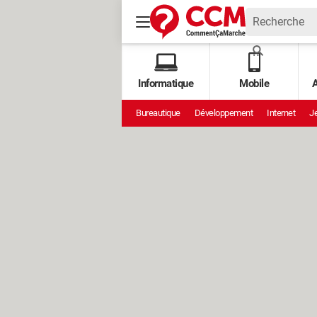
Informatique
Mobile
A
Bureautique
Développement
Internet
Je