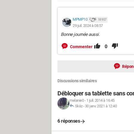
MPMP10
18 957
29 juil. 2024 à 08:57
Bonne journée aussi.
0
Commenter
Répon
Discussions similaires
Débloquer sa tablette sans c
melanie0
-
1 juil. 2014 à 16:45
Skiiz
-
30 janv. 2021 à 12:40
6 réponses