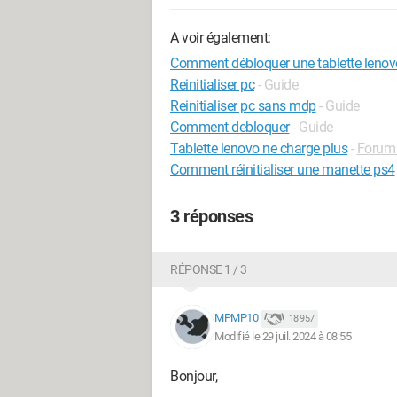
A voir également:
Comment débloquer une tablette lenovo 
Reinitialiser pc
- Guide
Reinitialiser pc sans mdp
- Guide
Comment debloquer
- Guide
Tablette lenovo ne charge plus
-
Forum 
Comment réinitialiser une manette ps4
3 réponses
RÉPONSE 1 / 3
MPMP10
18 957
Modifié le 29 juil. 2024 à 08:55
Bonjour,