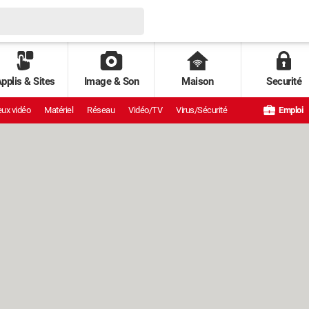
pplis & Sites
Image & Son
Maison
Securité
ux vidéo
Matériel
Réseau
Vidéo/TV
Virus/Sécurité
Emploi