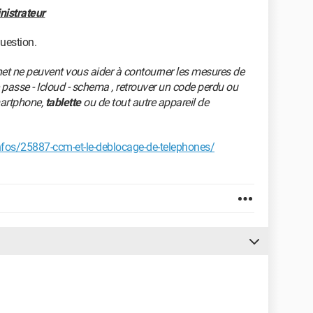
nistrateur
question.
ne peuvent vous aider à contourner les mesures de
passe - Icloud - schema , retrouver un code perdu ou
martphone,
tablette
ou de tout autre appareil de
os/25887-ccm-et-le-deblocage-de-telephones/