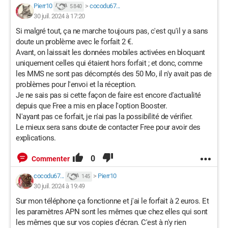
Pierr10
>
cocodu67...
5 840
30 juil. 2024 à 17:20
Si malgré tout, ça ne marche toujours pas, c'est qu'il y a sans
doute un problème avec le forfait 2 €.
Avant, on laissait les données mobiles activées en bloquant
uniquement celles qui étaient hors forfait ; et donc, comme
les MMS ne sont pas décomptés des 50 Mo, il n'y avait pas de
problèmes pour l'envoi et la réception.
Je ne sais pas si cette façon de faire est encore d'actualité
depuis que Free a mis en place l'option Booster.
N'ayant pas ce forfait, je n'ai pas la possibilité de vérifier.
Le mieux sera sans doute de contacter Free pour avoir des
explications.
0
Commenter
cocodu67...
>
Pierr10
145
30 juil. 2024 à 19:49
Sur mon téléphone ça fonctionne et j'ai le forfait à 2 euros. Et
les paramètres APN sont les mêmes que chez elles qui sont
les mêmes que sur vos copies d'écran. C'est à n'y rien