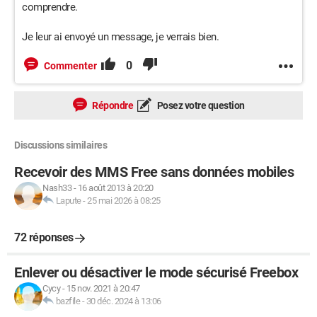
comprendre.
Je leur ai envoyé un message, je verrais bien.
0
Commenter
Répondre
Posez votre question
Discussions similaires
Recevoir des MMS Free sans données mobiles
Nash33
-
16 août 2013 à 20:20
Lapute
-
25 mai 2026 à 08:25
72 réponses
Enlever ou désactiver le mode sécurisé Freebox
Cycy
-
15 nov. 2021 à 20:47
bazfile
-
30 déc. 2024 à 13:06