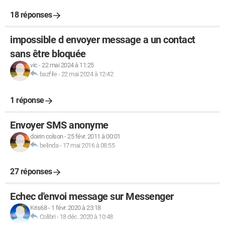
18 réponses
impossible d envoyer message a un contact
sans être bloquée
vic
-
22 mai 2024 à 11:25
bazfile
-
22 mai 2024 à 12:42
1 réponse
Envoyer SMS anonyme
doirin colson
-
25 févr. 2011 à 00:01
belinda
-
17 mai 2016 à 08:55
27 réponses
Echec d'envoi message sur Messenger
Kris68
-
1 févr. 2020 à 23:18
Colibri
-
18 déc. 2020 à 10:48