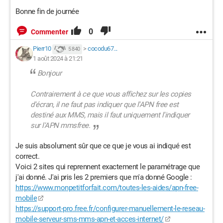
Bonne fin de journée
0
Commenter
Pierr10
>
cocodu67...
5 840
1 août 2024 à 21:21
Bonjour
Contrairement à ce que vous affichez sur les copies
d'écran, il ne faut pas indiquer que l'APN free est
destiné aux MMS, mais il faut uniquement l'indiquer
sur l'APN mmsfree.
Je suis absolument sûr que ce que je vous ai indiqué est
correct.
Voici 2 sites qui reprennent exactement le paramétrage que
j'ai donné. J'ai pris les 2 premiers que m'a donné Google :
https://www.monpetitforfait.com/toutes-les-aides/apn-free-
mobile
https://support-pro.free.fr/configurer-manuellement-le-reseau-
mobile-serveur-sms-mms-apn-et-acces-internet/