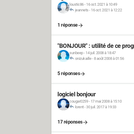
loustic86
-
16 oct. 2021 à 10:49
jeannets
-
16 oct. 2021 à 12:22
1 réponse
"BONJOUR" : utilité de ce pr
sunbeep
-
14 juil. 2008 à 18:47
onizukaille
-
8 août 2008 à 01:56
5 réponses
logiciel bonjour
cougar0259
-
17 mai 2008 à 15:10
lorent
-
30 juil. 2017 à 19:33
17 réponses