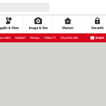
pplis & Sites
Image & Son
Maison
Securité
ux vidéo
Matériel
Réseau
Vidéo/TV
Virus/Sécurité
Emploi