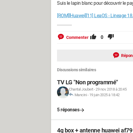
Suis le lapin blanc pour découvrir le pa
[ROM][Huawei][11] LeaOS - Lineage 18
0
Commenter
Répon
Discussions similaires
TV LG "Non programmé"
Chantal Joubert
-
29 nov. 2018 à 20:45
Mancini
-
19 juin 2025 à 18:42
5 réponses
4g box + antenne huawei af79