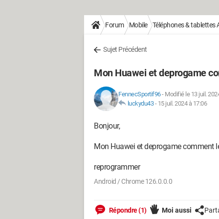
Forum
Mobile
Téléphones & tablettes 
Sujet Précédent
Mon Huawei et deprogame c
FennecSportif96
-
Modifié le 13 juil. 202
luckydu43
-
15 juil. 2024 à 17:06
Bonjour,
Mon Huawei et deprogame comment l
reprogrammer
Android / Chrome 126.0.0.0
Répondre (1)
Moi aussi
Part