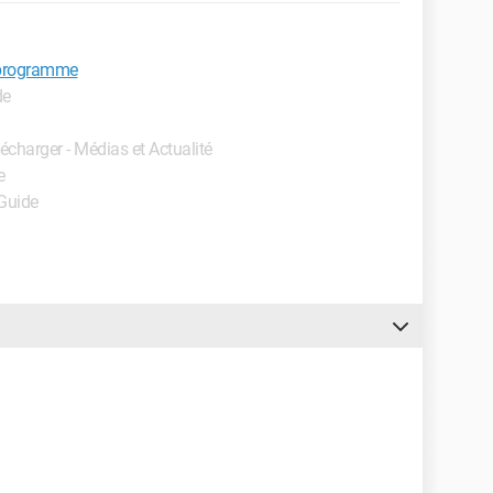
programme
de
lécharger - Médias et Actualité
e
 Guide