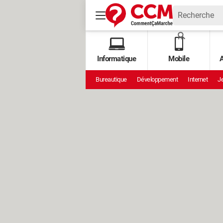
Informatique
Mobile
A
Bureautique
Développement
Internet
Je