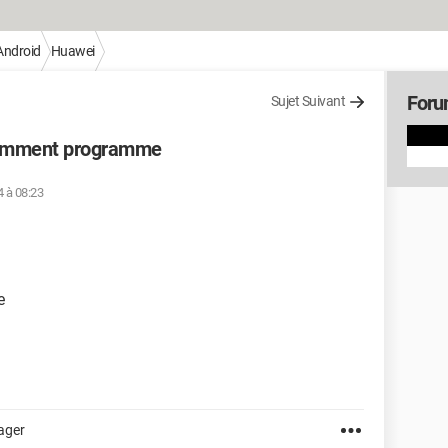
Android
Huawei
Foru
Sujet Suivant
omment programme
4 à 08:23
e
ager