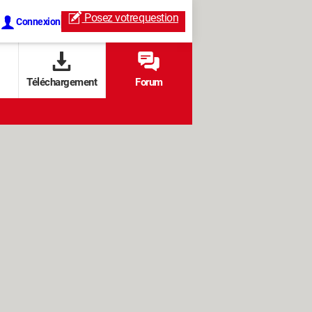
Posez votre
question
Connexion
Téléchargement
Forum