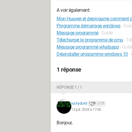
A voir également:
Mon Huawei et deprogame comment 
Programme demarrage windows
- Gui
Message programmé
- Guide
Télécharger le programme de pmu
- Té
Message programmé whatsapp
- Guid
Désinstaller programme windows 10
-
1 réponse
RÉPONSE 1 / 1
luckydu43
1 177
15 juil. 2024 à 17:06
Bonjour,