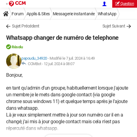
Question
Forum
Applis & Sites
Messagerie instantanée
WhatsApp
Sujet Précédent
Sujet Suivant
Whatsapp changer de numéro de telephone
Résolu
papoudu_34920
-
Modifié le 7 juil. 2024 à 16:49
CCMBot -
12 juil. 2024 à 08:07
Bonjour,
en tant qu'admin d'un groupe, habituellement lorsque j'ajoute
un membre je le mets dans google contact (via google
chrome sous windows 11) et quelque temps après je l'ajoute
dans whatsapp.
Là je veux simplement mettre à jour son numéro car il en a
changé; j'ai mis à jour google contact mais cela n'est pas
répercuté dans whatsapp.