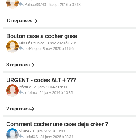
Patrice33740
-
5 sept. 2016 à 00:13
15 réponses
Bouton case à cocher grisé
Kris-Of-Reunion
-
9 nov. 2020 à 07:12
Le Pingou
-
9 nov. 2020 à 11:56
3 réponses
URGENT - codes ALT + ???
infotruc
-
21 janv. 2014 à 09:30
infotruc
-
21 janv. 2014 à 10:35
2 réponses
Comment cocher une case deja créer ?
olliane
-
31 janv. 2025 à 11:40
HelpiOS
-
31 janv. 2025 à 23:31