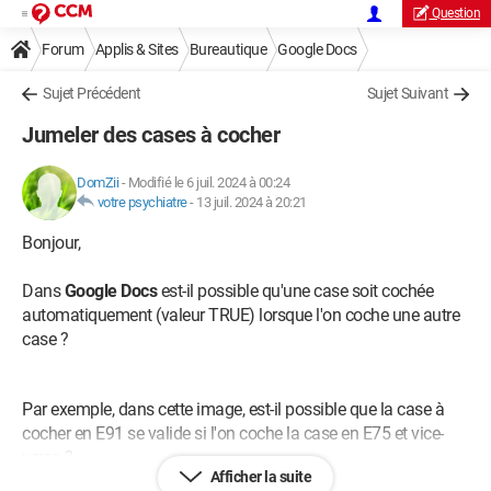
Question
Forum
Applis & Sites
Bureautique
Google Docs
Sujet Précédent
Sujet Suivant
Jumeler des cases à cocher
DomZii
-
Modifié le 6 juil. 2024 à 00:24
votre psychiatre
-
13 juil. 2024 à 20:21
Bonjour,
Dans
Google Docs
est-il possible qu'une case soit cochée
automatiquement (valeur TRUE) lorsque l'on coche une autre
case ?
Par exemple, dans cette image, est-il possible que la case à
cocher en E91 se valide si l'on coche la case en E75 et vice-
versa ?
Afficher la suite