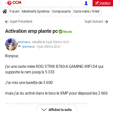
Question
Forum
Matériel & Système
Composants
Carte-mère / RAM
Sujet Précédent
Sujet Suivant
Activation xmp plante pc
Résolu
jeromece
-
Modifié le 5 juil. 2024 à 19:21
jeromece
-
5 juil. 2024 à 22:21
Bonjour,
j'ai une carte mère ROG STRIX B760-A GAMING WIFI D4 qui
supporte la ram jusqu'à 5 333
J'ai mis une barette de 3 600
mais j'ai du activé dans le bios le XMP pour dépassé les 2 666
et au redemarage j'ai eu un message de plantage ;
Afficher la suite