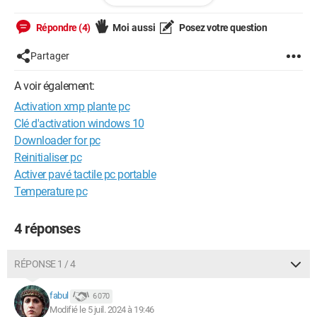
The system has POSTed in safe mode.
Répondre (4)
Moi aussi
Posez votre question
This may be due to the previous POST attempt failing
because of system instability, or if the power button was held
Partager
in to force the system off.
A voir également:
If the system failed to POST after you made changes to UEFI
Activation xmp plante pc
settings, you may wish to revert to stable settings to prevent
Clé d'activation windows 10
POST failure.
Downloader for pc
Merci pour votre aide ?
Reinitialiser pc
Activer pavé tactile pc portable
Press F1 to Run SETUP
Temperature pc
4 réponses
Windows / Firefox 127.0
RÉPONSE 1 / 4
fabul
6 070
Modifié le 5 juil. 2024 à 19:46