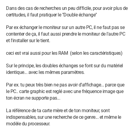
J'ai aussi testé en changeant de câble HDMI : toujours pas
Dans des cas de recherches un peu difficile, pour avoir plus de
d'affichage. Je n'ai malheureusement pas de câble VGA ni DVI
certitudes, il faut pratiquer le "Double échange"
à disposition pour faire plus de tests.
Par ex échanger le moniteur sur un autre PC, il ne faut pas se
J'ai donc pris la décision de l'emmener chez un réparateur
contenter de ça, il faut aussi prendre le moniteur de l'autre PC
professionnel, et là commence l'ascension du bullshit. Le
et l'installer sur le tient.
réparateur branche ma tour en HDMI sur un de ses moniteurs
personnel : il a un affichage !! Ça fonctionne !! On se dit donc
ceci est vrai aussi pour les RAM (selon les caractéristiques)
peut-être que c'était un faux contact, une bêtise du genre... De
retour chez moi, je réinstalle ma tour, et lors du l'allumage :
Sur le principe, les doubles échanges se font sur du matériel
aucun affichage, aucun changement...
identique... avec les mêmes paramètres.
Je tente donc de changer les branchements des alimentations
Par ex. tu peux très bien ne pas avoir d'affichage... parce que
de mon moniteur et de ma tour, en essayant sur d'autres
le PC.. carte graphic est reglé avec une fréquence image que
prises murales isolées (pas sur des multi-prises) : rien ne
ton écran ne supporte pas...
change, pas d'affichage.
La référence de ta carte mère et de ton moniteur, sont
Je reprends contact avec le professionnel qui a pris en charge
indispensables, sur une recherche de ce genre... et même le
ma tour, il ne voit qu'une explication : un problème avec mon
modèle du processeur.
moniteur.