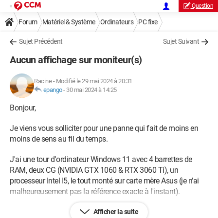
Question
Forum
Matériel & Système
Ordinateurs
PC fixe
Sujet Précédent
Sujet Suivant
Aucun affichage sur moniteur(s)
Racine
-
Modifié le 29 mai 2024 à 20:31
epango
-
30 mai 2024 à 14:25
Bonjour,
Je viens vous solliciter pour une panne qui fait de moins en
moins de sens au fil du temps.
J'ai une tour d'ordinateur Windows 11 avec 4 barrettes de
RAM, deux CG (NVIDIA GTX 1060 & RTX 3060 Ti), un
processeur Intel I5, le tout monté sur carte mère Asus (je n'ai
malheureusement pas la référence exacte à l'instant).
Le problème de base : le pc s'allume normalement, le moniteur
Afficher la suite