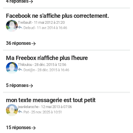
4 réponses
Facebook ne s'affiche plus correctement.
Twibault
-
11 mai 2012 à 21:20
Delsud
-
11 avr. 2014 à 16:46
36 réponses
Ma Freebox n'affiche plus l'heure
Thiloulou
-
28 déc. 2015 à 12:56
Dori@n
-
28 déc. 2015 à 16:46
5 réponses
mon texte messagerie est tout petit
jeanlelaroche
-
12 mai 2013 à 07:06
Pat
-
25 nov. 2025 à 10:51
15 réponses