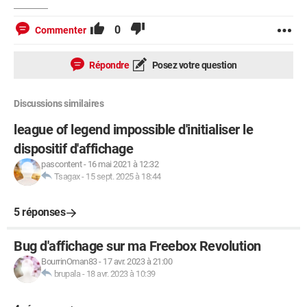
0
Commenter
Répondre
Posez votre question
Discussions similaires
league of legend impossible d'initialiser le
dispositif d'affichage
pascontent
-
16 mai 2021 à 12:32
Tsagax
-
15 sept. 2025 à 18:44
5 réponses
Bug d'affichage sur ma Freebox Revolution
BourrinOman83
-
17 avr. 2023 à 21:00
brupala
-
18 avr. 2023 à 10:39