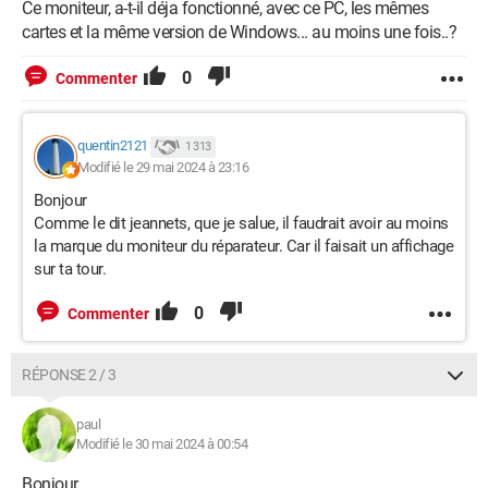
Ce moniteur, a-t-il déja fonctionné, avec ce PC, les mêmes
Je me procure donc un moniteur d'emprunt pour faire des
cartes et la même version de Windows... au moins une fois..?
tests : rien. ne. change. Toujours aucun affichage... Même en
branchant-debranchant les moniteurs l'un après l'autre, en les
0
Commenter
ayant branchés les deux en même temps, rien à faire...
J'en suis donc là, avec une panne qui ne fait aucun sens, du
quentin2121
1 313
matériel en parfait état qui n'a vraisemblablement aucune
Modifié le 29 mai 2024 à 23:16
raison de ne pas fonctionner, je suis dans un cul de sac
Bonjour
complet...
Comme le dit jeannets, que je salue, il faudrait avoir au moins
la marque du moniteur du réparateur. Car il faisait un affichage
Si une ou plusieurs bonnes âmes peuvent aider, je suis
sur ta tour.
preneur de toutes solutions et tous conseils.
0
Commenter
Merci d'avoir pris le temps de lire et merci d'avance pour vos
réponses.
RÉPONSE 2 / 3
paul
Modifié le 30 mai 2024 à 00:54
Android / Chrome 125.0.0.0
Bonjour