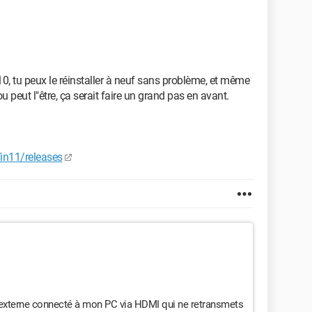
ur, j'entends automatiquement la voix du narrateur. Pour
r dit quelques choses. Quant j'essaie d'appuyer les
narrateur les options qui se présentent, je n'entends
 l'écran. J'ai recherché sur internet mais je n'ai rien
0, tu peux le réinstaller à neuf sans problème, et même
 peut l"être, ça serait faire un grand pas en avant.
ce. Désolé d'avoir été vraiment long.
in11/releases
n externe connecté à mon PC via HDMI qui ne retransmets