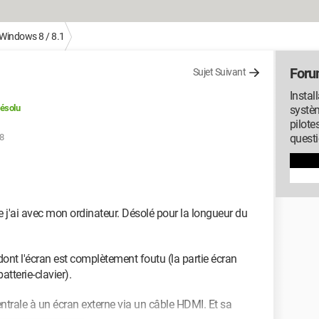
Windows 8 / 8.1
Foru
Sujet Suivant
Instal
ésolu
systèm
pilote
8
quest
j'ai avec mon ordinateur. Désolé pour la longueur du
 dont l'écran est complètement foutu (la partie écran
tterie-clavier).
entrale à un écran externe via un câble HDMI. Et sa