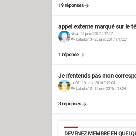
19 réponses
appel externe marqué sur le t
Nika
-
25 janv. 2017 à 17:17
baladur13
-
25 janv. 2017 à 17:27
1 réponse
Je n'entends pas mon corresp
jpc08
-
19 sept. 2014 à 19:04
baladur13
-
15 nov. 2016 à 18:24
3 réponses
DEVENEZ MEMBRE EN QUELQU