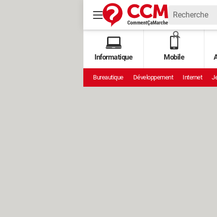
Informatique
Mobile
A
Bureautique
Développement
Internet
Je