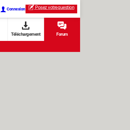
Posez votre
question
Connexion
Téléchargement
Forum