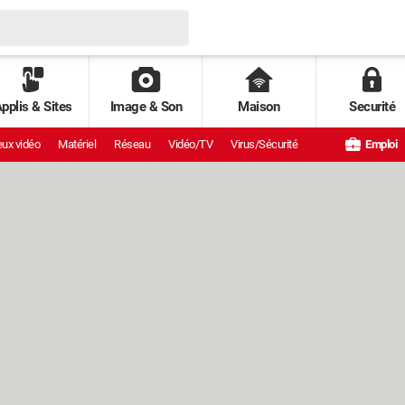
pplis & Sites
Image & Son
Maison
Securité
ux vidéo
Matériel
Réseau
Vidéo/TV
Virus/Sécurité
Emploi