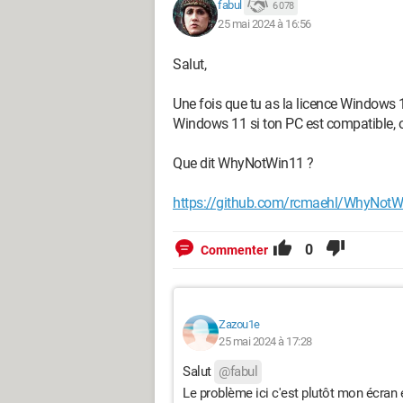
fabul
6 078
Donc quant jetait et j'allume l'ordinate
25 mai 2024 à 16:56
chaque bouton que j'appuie, le narrateu
touches du clavier pour entendre par le 
Salut,
aucune options me permettant de rétablir
trouvé.
Une fois que tu as la licence Windows 1
Windows 11 si ton PC est compatible, ou
Voici donc le problème auquel je fais fa
Que dit WhyNotWin11 ?
Merci d'avance
https://github.com/rcmaehl/WhyNotW
0
Commenter
Zazou1e
25 mai 2024 à 17:28
Salut
@fabul
Le problème ici c'est plutôt mon écra