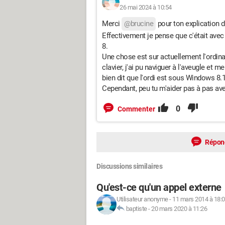
26 mai 2024 à 10:54
Merci
@brucine
pour ton explication dé
Effectivement je pense que c'était avec
8.
Une chose est sur actuellement l'ordinat
clavier, j'ai pu naviguer à l'aveugle et 
bien dit que l'ordi est sous Windows 8.1
Cependant, peu tu m'aider pas à pas ave
0
Commenter
Répon
Discussions similaires
Qu'est-ce qu'un appel externe
Utilisateur anonyme
-
11 mars 2014 à 18:
baptiste
-
20 mars 2020 à 11:26