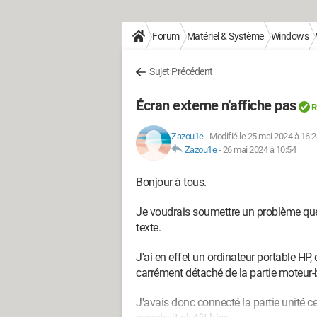
Forum
Matériel & Système
Windows
Sujet Précédent
Écran externe n'affiche pas
R
Zazou1e
-
Modifié le 25 mai 2024 à 16:2
Zazou1e
-
26 mai 2024 à 10:54
Bonjour à tous.
Je voudrais soumettre un problème que 
texte.
J'ai en effet un ordinateur portable HP,
carrément détaché de la partie moteur-ba
J'avais donc connecté la partie unité c