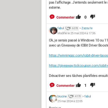
pas l'affichage. J'entends seulement le 
externe.
0
Commenter
fabul
>
Zazou1e
6 078
Modifié le 25 mai 2024 à 17:36
Ok, je serais passé à Windows 10 ou 11 a
avec un Giveaway de IOBit Driver Booster
https://winningpc.com/iobit-driver-boo
https://giveaway.tickcoupon.com/iobit-d
Désactiver ses tâches planifiées ensuit
1
Commenter
brucine
>
fabul
4 170
25 mai 2024 à 22:05