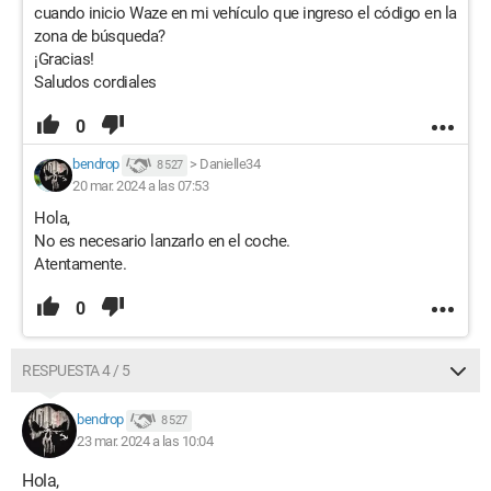
cuando inicio Waze en mi vehículo que ingreso el código en la
zona de búsqueda?
¡Gracias!
Saludos cordiales
0
bendrop
>
Danielle34
8 527
20 mar. 2024 a las 07:53
Hola,
No es necesario lanzarlo en el coche.
Atentamente.
0
RESPUESTA 4 / 5
bendrop
8 527
23 mar. 2024 a las 10:04
Hola,