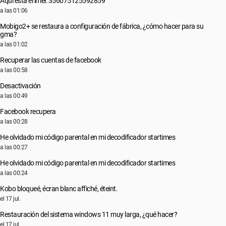
Aquí está el imei: 356075125592859
a las 01:06
Mobigo2+ se restaura a configuración de fábrica, ¿cómo hacer para su
gma?
a las 01:02
Recuperar las cuentas de facebook
a las 00:58
Desactivación
a las 00:49
Facebook recupera
a las 00:28
He olvidado mi código parental en mi decodificador startimes
a las 00:27
He olvidado mi código parental en mi decodificador startimes
a las 00:24
Kobo bloqueé, écran blanc affiché, éteint.
el 17 jul.
Restauración del sistema windows 11 muy larga, ¿qué hacer?
el 17 jul.