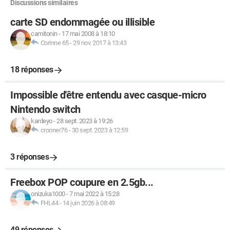
Discussions similaires
carte SD endommagée ou illisible
camitonin
-
17 mai 2008 à 18:10
Corinne 65
-
29 nov. 2017 à 13:43
18 réponses
Impossible d'être entendu avec casque-micro
Nintendo switch
kardeyo
-
28 sept. 2023 à 19:26
crooner76
-
30 sept. 2023 à 12:59
3 réponses
Freebox POP coupure en 2.5gb...
onizuka1000
-
7 mai 2022 à 15:28
FHL44
-
14 juin 2026 à 08:49
49 réponses