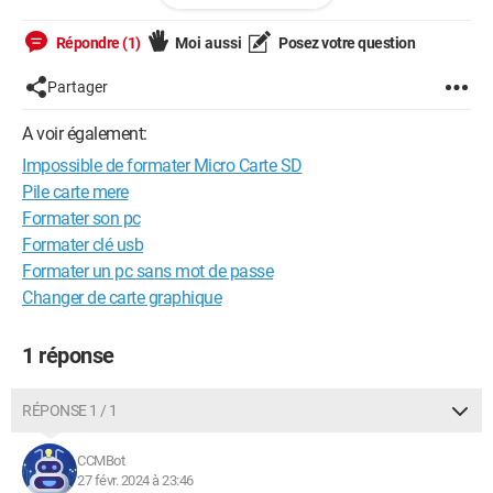
Merci d'avance,
Annaëlle
Répondre (1)
Moi aussi
Posez votre question
Partager
Windows / Chrome 121.0.0.0
A voir également:
Impossible de formater Micro Carte SD
Pile carte mere
Formater son pc
Formater clé usb
Formater un pc sans mot de passe
Changer de carte graphique
1 réponse
RÉPONSE 1 / 1
CCMBot
27 févr. 2024 à 23:46