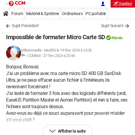
Question
Forum
Matériel & Système
Ordinateurs
PC portable
Sujet Précédent
Sujet Suivant
Impossible de formater Micro Carte SD
Résolu
MlleAnnaelle
-
Modifié le 19 févr. 2024 à 23:26
CCMBot -
27 févr. 2024 à 23:46
Bonjour, Bonsoir,
J'ai un problème avec ma carte micro SD 400 GB SanDisk
Ultra, je ne peux effacer aucun fichier à l'intérieure, ils
reviennent forcément !
J'ai testé de formater 3 fois avec des logiciels différents (ordi,
EaseUS Partition Master et Aomei Partition) et rien à faire, ces
fichiers sont toujours dessus.
Avez-vous eu déjà ce souci auparavant pour pouvoir m'aider
s'il vous plaît ?
Pensez-vous qu'elle soit complètement foutu ?
Afficher la suite