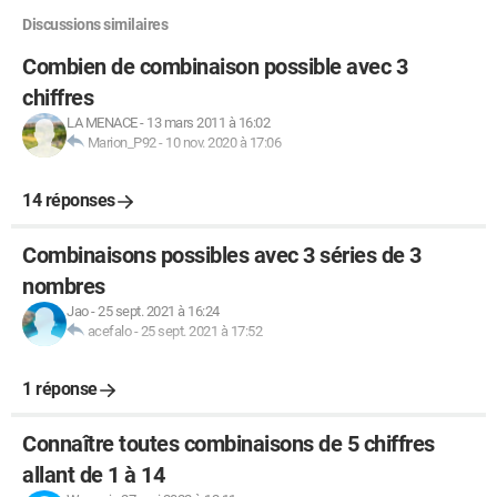
Discussions similaires
Combien de combinaison possible avec 3
chiffres
LA MENACE
-
13 mars 2011 à 16:02
Marion_P92
-
10 nov. 2020 à 17:06
14 réponses
Combinaisons possibles avec 3 séries de 3
nombres
Jao
-
25 sept. 2021 à 16:24
acefalo
-
25 sept. 2021 à 17:52
1 réponse
Connaître toutes combinaisons de 5 chiffres
allant de 1 à 14