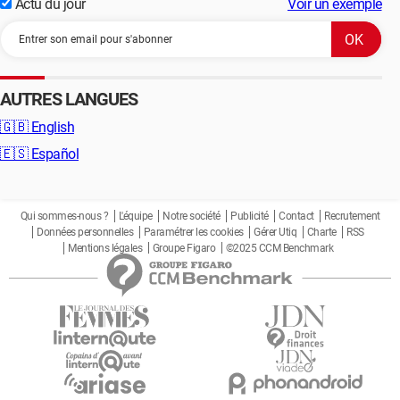
Actu du jour
Voir un exemple
AUTRES LANGUES
🇬🇧
English
🇪🇸
Español
Qui sommes-nous ?
L'équipe
Notre société
Publicité
Contact
Recrutement
Données personnelles
Paramétrer les cookies
Gérer Utiq
Charte
RSS
Mentions légales
Groupe Figaro
©2025 CCM Benchmark