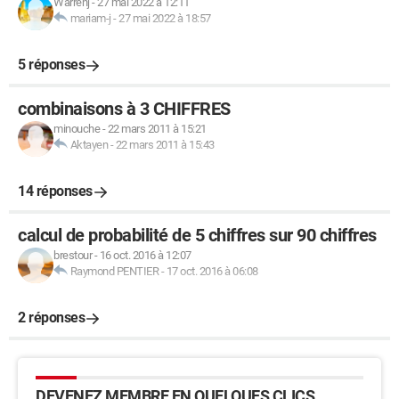
Warrenj
-
27 mai 2022 à 12:11
mariam-j
-
27 mai 2022 à 18:57
5 réponses
combinaisons à 3 CHIFFRES
minouche
-
22 mars 2011 à 15:21
Aktayen
-
22 mars 2011 à 15:43
14 réponses
calcul de probabilité de 5 chiffres sur 90 chiffres
brestour
-
16 oct. 2016 à 12:07
Raymond PENTIER
-
17 oct. 2016 à 06:08
2 réponses
DEVENEZ MEMBRE EN QUELQUES CLICS