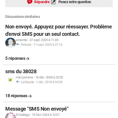
Répondre
Posez votre question
Discussions similaires
Non envoyé. Appuyez pour réessayer. Problème
d'envoi SMS pour un seul contact.
emembi
-
27 sept. 2020 à 11:45
Petoule
-
11 sept. 2025 à 21:16
5 réponses
sms du 38028
mini pomme
-
18 déc. 2009 à 20:52
LeGlaude
-
1 déc. 2018 à 04:29
18 réponses
Message "SMS Non envoyé"
El-Gallego
-
10 févr. 2024 à 10:07