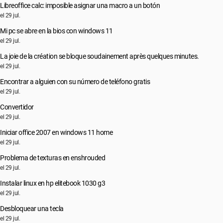
Libreoffice calc: imposible asignar una macro a un botón
el 29 jul.
Mi pc se abre en la bios con windows 11
el 29 jul.
La joie de la création se bloque soudainement après quelques minutes.
el 29 jul.
Encontrar a alguien con su número de teléfono gratis
el 29 jul.
Convertidor
el 29 jul.
Iniciar office 2007 en windows 11 home
el 29 jul.
Problema de texturas en enshrouded
el 29 jul.
Instalar linux en hp elitebook 1030 g3
el 29 jul.
Desbloquear una tecla
el 29 jul.