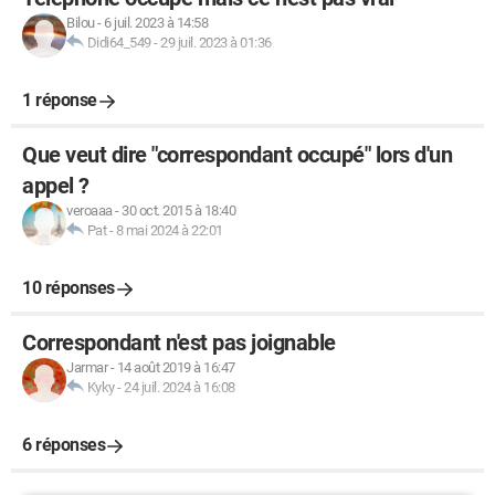
Bilou
-
6 juil. 2023 à 14:58
Didi64_549
-
29 juil. 2023 à 01:36
1 réponse
Que veut dire "correspondant occupé" lors d'un
appel ?
veroaaa
-
30 oct. 2015 à 18:40
Pat
-
8 mai 2024 à 22:01
10 réponses
Correspondant n'est pas joignable
Jarmar
-
14 août 2019 à 16:47
Kyky
-
24 juil. 2024 à 16:08
6 réponses