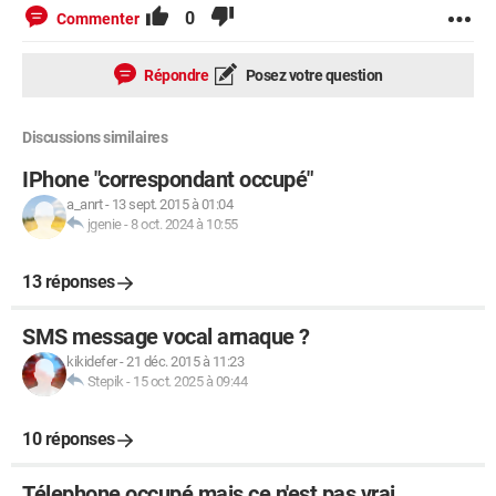
0
Commenter
Répondre
Posez votre question
Discussions similaires
IPhone "correspondant occupé"
a_anrt
-
13 sept. 2015 à 01:04
jgenie
-
8 oct. 2024 à 10:55
13 réponses
SMS message vocal arnaque ?
kikidefer
-
21 déc. 2015 à 11:23
Stepik
-
15 oct. 2025 à 09:44
10 réponses
Télephone occupé mais ce n'est pas vrai