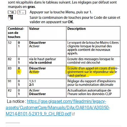
La notice :
https://gse.gigaset.com/fileadmin/legacy-
assets/CustomerCare/Manuals/DAx/DA810A/A30350-
M214-B101-5-2X19_fr_CH_RED.pdf