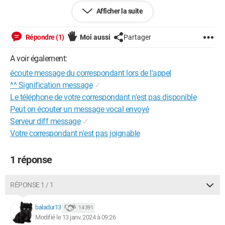
Afficher la suite
Macintosh / Firefox 121.0
Répondre (1)
Moi aussi
Partager
A voir également:
écoute message du correspondant lors de l'appel
^^ Signification message
✓
Le téléphone de votre correspondant n'est pas disponible
Peut on écouter un message vocal envoyé
Serveur diff message
✓
Votre correspondant n'est pas joignable
1 réponse
RÉPONSE 1 / 1
baladur13
14 391
Modifié le 13 janv. 2024 à 09:26