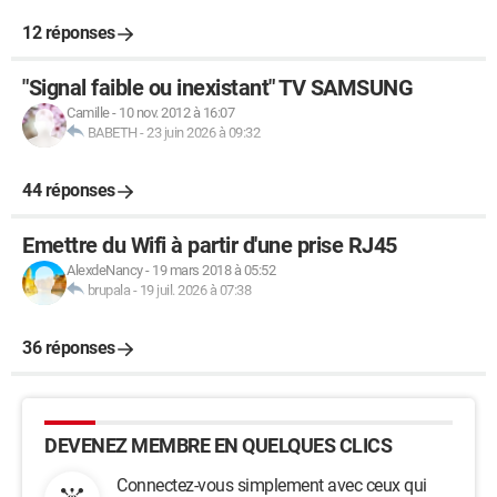
12 réponses
"Signal faible ou inexistant" TV SAMSUNG
Camille
-
10 nov. 2012 à 16:07
BABETH
-
23 juin 2026 à 09:32
44 réponses
Emettre du Wifi à partir d'une prise RJ45
AlexdeNancy
-
19 mars 2018 à 05:52
brupala
-
19 juil. 2026 à 07:38
36 réponses
DEVENEZ MEMBRE EN QUELQUES CLICS
Connectez-vous simplement avec ceux qui