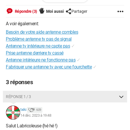
maison
Répondre (3)
Moi aussi
Partager
J ai emmené ma TV au grenier je l ais branché en direct sur
râteau toutes les chaînes super et nettes
A voir également:
Besoin de votre aide antenne combles
Je remet TV dans la chambre et pas de signal ou une chaîne
de temps en temps impossible a regarder
Problème antenne tv pas de signal
Antenne tv intérieure ne capte pas
✓
Salon pareil
Prise antenne derriere tv cassé
Antenne intérieure ne fonctionne pas
✓
Que puis je faire ?
Fabriquer une antenne tv avec une fourchette
✓
Merci a vous
3 réponses
Bonne journée
RÉPONSE 1 / 3
txiki
609
14 déc. 2023 à 19:48
Salut Labricoleuse (hé hé !)