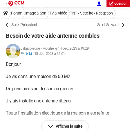
Question
Forum
Image & Son
TV & Vidéo
TNT / Satellite / Réception
Sujet Précédent
Sujet Suivant
Besoin de votre aide antenne combles
Labricoleuse
-
Modifié le 14 déc. 2023 à 19:29
txiki
-
15 déc. 2023 à 11:01
Bonjour,
Je vis dans une maison de 60 M2
De plein pieds au dessus un grenier
J y ais installé une antenne râteau
Toute l'installation électrique de la maison a ete refaite
Par électricien fils antenne aussi car rénovation complète de la
Afficher la suite