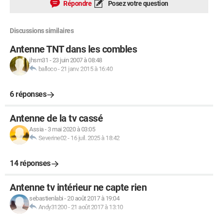
Répondre
Posez votre question
Discussions similaires
Antenne TNT dans les combles
jhsm31
-
23 juin 2007 à 08:48
balloco
-
21 janv. 2015 à 16:40
6 réponses
Antenne de la tv cassé
Assia
-
3 mai 2020 à 03:05
Severine02
-
16 juil. 2025 à 18:42
14 réponses
Antenne tv intérieur ne capte rien
sebastienlabi
-
20 août 2017 à 19:04
Andy31200
-
21 août 2017 à 13:10