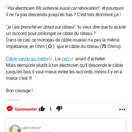
"
Par électricien fils antenne aussi car rénovation
": et pourquoi
il ne l'a pas descendu jusqu'en bas ? C'est très étonnant ça !
"
je l ais branché en direct sur râteau
": tu veux dire que tu ajouté
un raccord pour prolonger ce câble du râteau ?
Dans ce cas, ce morceau de câble coaxial n'a pas la même
impédance, en Ohm (
Ω
) que le câble du râteau (
75
Ohms).
Câble vendu au mètre
. Lis
ceci
avant d'acheter.
Mais demande plutôt à ton électricien qu'il descende le câble
jusqu'en bas, il vaut mieux éviter les raccords, moins il y en a
mieux c'est !!!
Bon courage !
1
Commenter
Labricoleuse