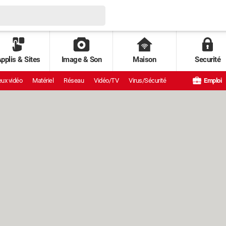
pplis & Sites
Image & Son
Maison
Securité
ux vidéo
Matériel
Réseau
Vidéo/TV
Virus/Sécurité
Emploi