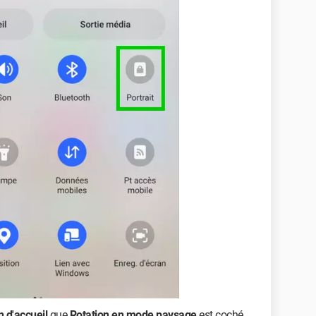
 d'accueil
que
Rotation en mode paysage
est coché.