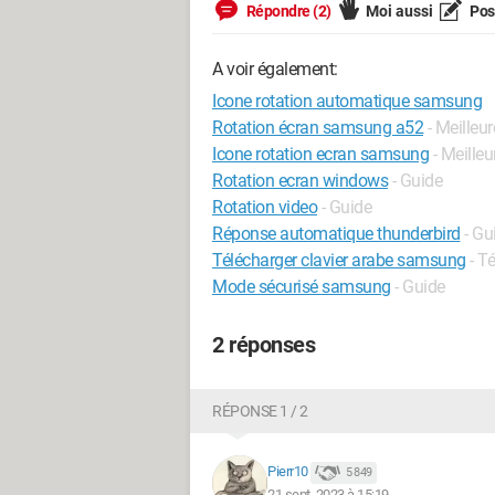
Répondre (2)
Moi aussi
Pose
A voir également:
Icone rotation automatique samsung
Rotation écran samsung a52
- Meilleu
Icone rotation ecran samsung
- Meille
Rotation ecran windows
- Guide
Rotation video
- Guide
Réponse automatique thunderbird
- Gu
Télécharger clavier arabe samsung
- T
Mode sécurisé samsung
- Guide
2 réponses
RÉPONSE 1 / 2
Pierr10
5 849
21 sept. 2023 à 15:19