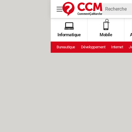
Informatique
Mobile
A
Bureautique
Développement
Internet
Je