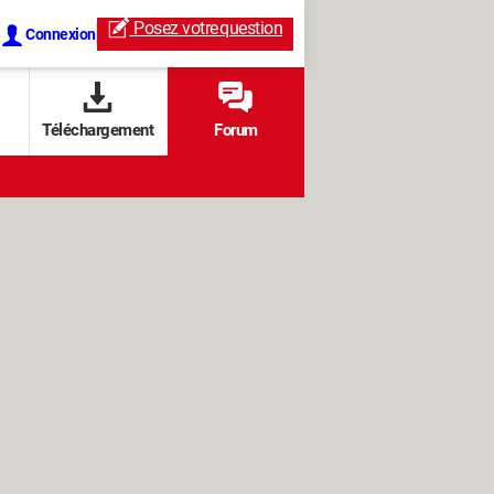
Posez votre
question
Connexion
Téléchargement
Forum