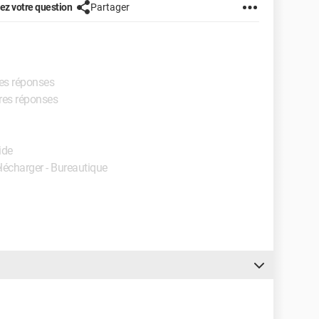
z votre question
Partager
res réponses
ures réponses
ide
élécharger - Bureautique