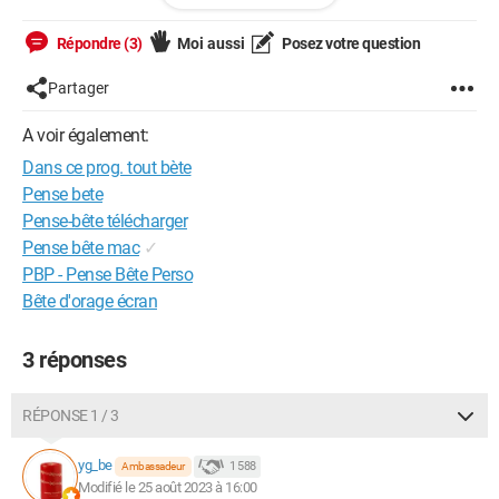
Spyder(python 3.11) me renvoie :
Répondre (3)
Moi aussi
Posez votre question
list assignment index out of range
Partager
et il m'oblige à faire range(0,11) ce qui remplace dans le
A voir également:
tableau A la valeur initiale (1) par la première valeur calculée.
Dans ce prog. tout bète
Pourquoi refuse-t-il de démarrer le range avec i = 1 ?
Pense bete
Pense-bête télécharger
Merci
Pense bête mac
✓
PBP - Pense Bête Perso
Bête d'orage écran
Windows / Edge 115.0.1901.203
3 réponses
RÉPONSE 1 / 3
yg_be
1 588
Ambassadeur
Modifié le 25 août 2023 à 16:00