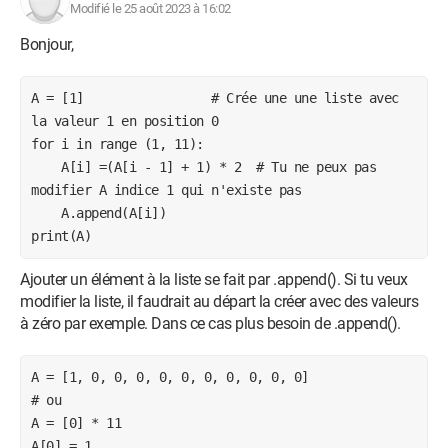
Modifié le 25 août 2023 à 16:02
Bonjour,
A = [1]                 # Crée une une liste avec 
la valeur 1 en position 0

for i in range (1, 11):

    A[i] =(A[i - 1] + 1) * 2  # Tu ne peux pas 
modifier A indice 1 qui n'existe pas

    A.append(A[i])

print(A)
Ajouter un élément à la liste se fait par .append(). Si tu veux
modifier la liste, il faudrait au départ la créer avec des valeurs
à zéro par exemple. Dans ce cas plus besoin de .append().
A = [1, 0, 0, 0, 0, 0, 0, 0, 0, 0, 0]

# ou

A = [0] * 11

A[0] = 1
