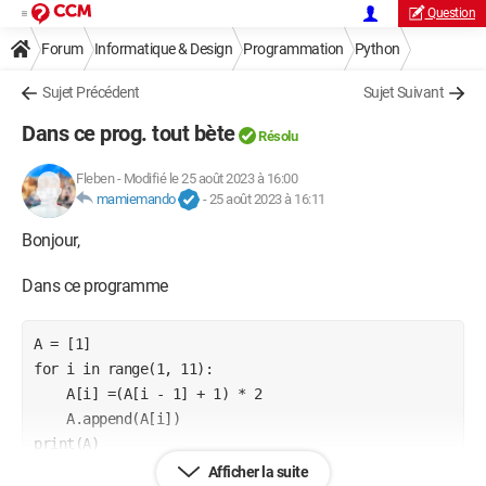
Question
Forum
Informatique & Design
Programmation
Python
Sujet Précédent
Sujet Suivant
Dans ce prog. tout bète
Résolu
Fleben
-
Modifié le 25 août 2023 à 16:00
mamiemando
-
25 août 2023 à 16:11
Bonjour,
Dans ce programme
A = [1]

for i in range(1, 11):

    A[i] =(A[i - 1] + 1) * 2

    A.append(A[i])

print(A)    
Afficher la suite