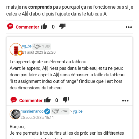
mais je ne
comprends
pas pourquoi ça ne fonctionne pas si je
calcule A[i] d'abord puis l'ajoute dans le tableau A.
0
Commenter
yg_be
1 588
21 août 2023 à 22:20
Le append ajoute un élément au tableau.
Avant le append, A[i] n'est pas dans le tableau, et tu ne peux
donc pas faire appel à A[i] sans dépasser la taille du tableau.
"list assignment index out of range" t'indique que i est hors
des dimensions du tableau.
0
Commenter
mamiemando
>
yg_be
7 940
25 août 2023 à 16:11
Bonjour,
Je me permets à toute fins utiles de préciser les différentes