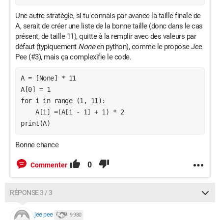
Une autre stratégie, si tu connais par avance la taille finale de
A, serait de créer une liste de la bonne taille (donc dans le cas
présent, de taille 11), quitte à la remplir avec des valeurs par
défaut (typiquement
None
en python), comme le propose Jee
Pee (#3), mais ça complexifie le code.
A = [None] * 11

A[0] = 1

for i in range (1, 11):

    A[i] =(A[i - 1] + 1) * 2  

print(A)
Bonne chance
0
Commenter
RÉPONSE 3 / 3
jee pee
9 980