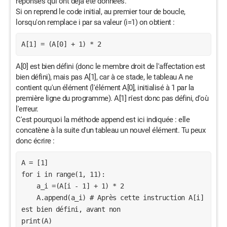
réponses qui ont déjà été données.
Si on reprend le code initial, au premier tour de boucle,
lorsqu'on remplace i par sa valeur (i=1) on obtient :
A[1] = (A[0] + 1) * 2
A[0] est bien défini (donc le membre droit de l'affectation est
bien défini), mais pas A[1], car à ce stade, le tableau A ne
contient qu'un élément (l'élément A[0], initialisé à 1 par la
première ligne du programme). A[1] n'est donc pas défini, d'où
l'erreur.
C'est pourquoi la méthode append est ici indiquée : elle
concatène à la suite d'un tableau un nouvel élément. Tu peux
donc écrire :
A = [1]

for i in range(1, 11):

    a_i =(A[i - 1] + 1) * 2

    A.append(a_i) # Après cette instruction A[i] 
est bien défini, avant non

print(A)