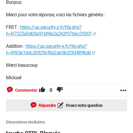
Bonjour,
Merci pour votre réponse, voici les fichiers générés :
FRST :
https://up.security-x.fr/file.php?
h=R7323e3d00a91bf8e2a242f97b6c29301
Addition :
https://up.security-x.fr/file.php?
h=Rf65e1ddc20929cf6b2ab5b32fd4896dd
Merci beaucoup
Mickael
0
Commenter
Répondre
Posez votre question
Discussions similaires