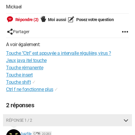
Mickael
Répondre (2)
Moi aussi
Posez votre question
Partager
A voir également:
Touche "Ctrl" est appuyée a intervalle régulière, virus ?
Jeux java itel touche
Touche rémanente
Touche insert
Touche shift
✓
Ctrl f ne fonctionne plus
✓
2 réponses
RÉPONSE 1 / 2
bazfile
20 283