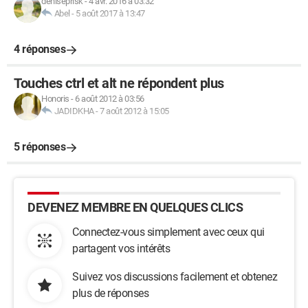
deniseprisk
-
4 avr. 2016 à 03:32
Abel
-
5 août 2017 à 13:47
4 réponses
Touches ctrl et alt ne répondent plus
Honoris
-
6 août 2012 à 03:56
JADIDKHA
-
7 août 2012 à 15:05
5 réponses
DEVENEZ MEMBRE EN QUELQUES CLICS
Connectez-vous simplement avec ceux qui
partagent vos intérêts
Suivez vos discussions facilement et obtenez
plus de réponses