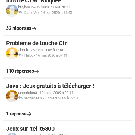
touche CTRL Bloquée
biilyboy85
-
15 mars 2009 à 20:33
DameVio
-
14 oct. 2025 à 11:48
32 réponses
Probleme de touche Ctrl
Jbeuh
-
26 mars 2005 à 17:00
Philou
-
16 mai 2026 à 07:11
110 réponses
Java : Jeux gratuits à télécharger !
undertaker3
-
12 mars 2009 à 22:14
neogenesis
-
12 mars 2009 à 22:51
1 réponse
Jeux sur itel it6800