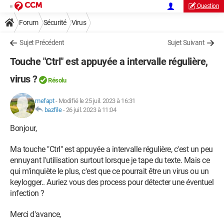
Question
Forum
Sécurité
Virus
Sujet Précédent
Sujet Suivant
Touche "Ctrl" est appuyée a intervalle régulière,
virus ?
Résolu
mefapt
-
Modifié le 25 juil. 2023 à 16:31
bazfile
-
26 juil. 2023 à 11:04
Bonjour,
Ma touche "Ctrl" est appuyée a intervalle régulière, c'est un peu
ennuyant l'utilisation surtout lorsque je tape du texte. Mais ce
qui m'inquiète le plus, c'est que ce pourrait être un virus ou un
keylogger.. Auriez vous des process pour détecter une éventuel
infection ?
Merci d'avance,