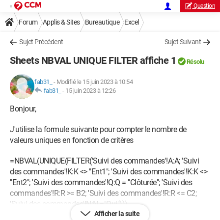
Question
Forum
Applis & Sites
Bureautique
Excel
Sujet Précédent
Sujet Suivant
Sheets NBVAL UNIQUE FILTER affiche 1
Résolu
fab31_
-
Modifié le 15 juin 2023 à 10:54
fab31_
-
15 juin 2023 à 12:26
Bonjour,
J'utilise la formule suivante pour compter le nombre de
valeurs uniques en fonction de critères
=NBVAL(UNIQUE(FILTER('Suivi des commandes'!A:A; 'Suivi
des commandes'!K:K <> "Ent1"; 'Suivi des commandes'!K:K <>
"Ent2"; 'Suivi des commandes'!Q:Q = "Clôturée"; 'Suivi des
commandes'!R:R >= B2; 'Suivi des commandes'!R:R <= C2;
'Suivi des commandes'!N:N ="Oui")))
Afficher la suite