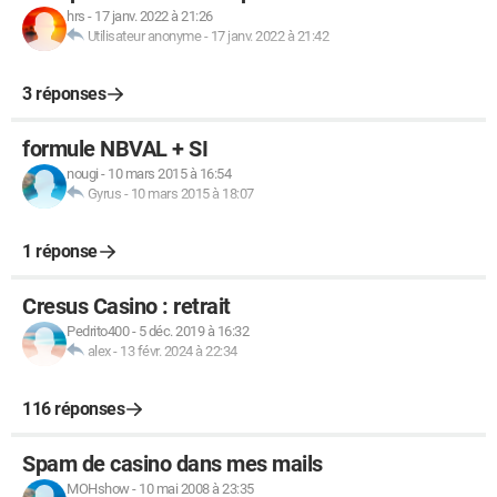
hrs
-
17 janv. 2022 à 21:26
Utilisateur anonyme
-
17 janv. 2022 à 21:42
3 réponses
formule NBVAL + SI
nougi
-
10 mars 2015 à 16:54
Gyrus
-
10 mars 2015 à 18:07
1 réponse
Cresus Casino : retrait
Pedrito400
-
5 déc. 2019 à 16:32
alex
-
13 févr. 2024 à 22:34
116 réponses
Spam de casino dans mes mails
MOHshow
-
10 mai 2008 à 23:35