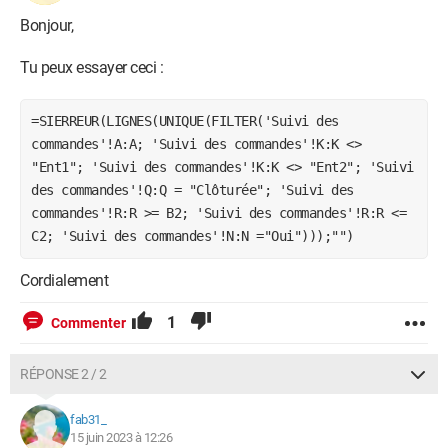
Bonjour,
Tu peux essayer ceci :
=SIERREUR(LIGNES(UNIQUE(FILTER('Suivi des
commandes'!A:A; 'Suivi des commandes'!K:K <>
"Ent1"; 'Suivi des commandes'!K:K <> "Ent2"; 'Suivi
des commandes'!Q:Q = "Clôturée"; 'Suivi des
commandes'!R:R >= B2; 'Suivi des commandes'!R:R <=
C2; 'Suivi des commandes'!N:N ="Oui")));"")
Cordialement
1
Commenter
RÉPONSE 2 / 2
fab31_
15 juin 2023 à 12:26