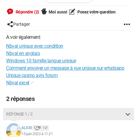
La formule fonctionne correctement mais lorsqu'aucune
valeur n'est trouvé, la formule me renvoi 1 au lieu de 0.
Répondre (2)
Moi aussi
Posez votre question
Savez-vous comment faire en sorte que 0 remonte si aucune
Partager
correspondance n'est trouvée ?
A voir également:
Merci pour votre aide.
Nbval unique avec condition
Nbval en anglais
Windows 10 famille langue unique
Comment envoyer un message à vue unique sur whatsapp
Unique casino avis forum
Nbval excel
✓
2 réponses
RÉPONSE 1 / 2
ALS35
147
15 juin 2023 à 11:21