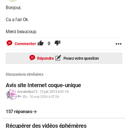
Bonjour,
Ca a l'air Ok.
Merci beaucoup.
0
Commenter
Répondre
Posez votre question
Discussions similaires
Avis site Internet coque-unique
Annabellya72
-
12 juil. 2013 à 01:10
Elo
-
10 mai 2026 à 07:26
157 réponses
Récupérer des vidéos éphémères