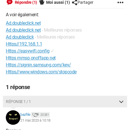
Répondre (1)
Moi aussi
(1)
Partager
A voir également:
Ad.doubleclick.net
Ad doubleclick net
- Meilleures réponses
Ad doubleclick
- Meilleures réponses
Https//192.168.1.1
Https //easywifi.config
✓
Https mmsp onoffapp net
Https //signin.samsung.com/key/
Https//www.windows.com/stopcode
1 réponse
RÉPONSE 1 / 1
bazfile
20 281
21 mai 2023 à 10:18