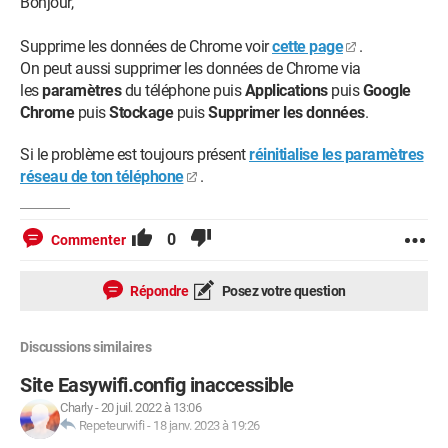
Bonjour,
Supprime les données de Chrome voir
cette page
.
On peut aussi supprimer les données de Chrome via
les
paramètres
du téléphone puis
Applications
puis
Google
Chrome
puis
Stockage
puis
Supprimer les données
.
Si le problème est toujours présent
réinitialise les paramètres
réseau de ton téléphone
.
0
Commenter
Répondre
Posez votre question
Discussions similaires
Site Easywifi.config inaccessible
Charly
-
20 juil. 2022 à 13:06
Repeteurwifi
-
18 janv. 2023 à 19:26