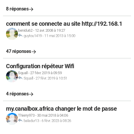
8 réponses
comment se connecte au site http://192.168.1
benidu62
-
12 avr. 2008 à 19:27
guytou1419
-
11 mai 2013 à 15:00
47 réponses
Configuration répéteur Wifi
Squall
-
27 févr. 2019 à 09:59
Squall
-
27 févr. 2019 à 10:51
4 réponses
my.canalbox.africa changer le mot de passe
Thierry973
-
30 mai 2018 à 04:06
baladur13
-
6 févr. 2023 à 08:26