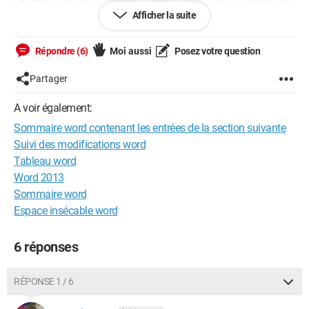
(comme c'est actuellement le cas) tout en ayant un sommaire
Afficher la suite
qui ne fait pas partie de la pagination mais qui répertorie les
titres de la section du contenu.
Répondre (6)
Moi aussi
Posez votre question
Merci d'avance pour vos réponse
Partager
Cordialement
A voir également:
Nathan
Sommaire word contenant les entrées de la section suivante
Suivi des modifications word
Tableau word
Word 2013
Sommaire word
Espace insécable word
6 réponses
RÉPONSE 1 / 6