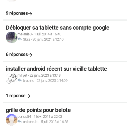
9 réponses
Débloquer sa tablette sans compte google
melanie0
-
1 juil. 2014 à 16:45
Skiiz
-
30 janv. 2021 à 12:40
6 réponses
installer android récent sur vieille tablette
mifyet
-
22 janv. 2023 à 13:48
brucine
-
22 janv. 2023 à 14:09
1 réponse
grille de points pour belote
portos54
-
4 févr. 2011 à 22:03
antoine.let
-
5 juil. 2013 à 16:38