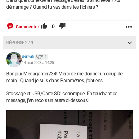
Dans quel contexte le message d'erreur s'affiche-t-il ? Au
démarrage ? Quand tu vas dans tes fichiers ?
0
Commenter
RÉPONSE 2 / 9
Benwifi
1
14 mai 2023 à 14:25
Bonjour Megagamer734! Merci de me donner un coup de
main. Quand je suis dans Paramètres, j'obtiens
Stockage et USB/Carte SD: corrompue. En touchant ce
message, j'en reçois un autre ci-dessous: