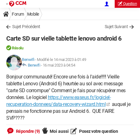
Question
Forum
Mobile
Sujet Précédent
Sujet Suivant
Carte SD sur vielle tablette lenovo android 6
Résolu
Benwifi
-
Modifié le 14 mai 2023 à 01:49
Benwifi
-
16 mai 2023 à 04:54
Bonjour communauté! Encore une fois à l'aide!!!!! Vieille
tablette Lenovo (Android 6) heurtée au sol avec message
"carte SD corrompue" Comment je fais pour récupérer mes
données. Le logiciel
https://www.easeus.fr/logiciel-
recuperation-donnees/data-recovery-wizard.html
auquel je
pensais ne fonctionne pas sur Android 6. QUE FAIRE
SVP????
Répondre (9)
Moi aussi
Posez votre question