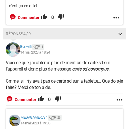
c'est ça en effet.
0
Commenter
RÉPONSE 4 / 9
Benwifi
1
14 mai 2023 à 18:24
Voici ce que j'ai obtenu: plus de mention de carte sd sur
l'appareil et donc plus de message
carte sd corrompue
.
Cmme s'il n'y avait pas de carte sd sur la tablette... Que dois-je
faire? Merci de ton aide.
0
Commenter
MEGAGAMER734
26
14 mai 2023 à 19:05