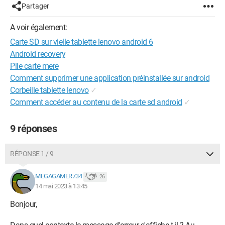
Partager
A voir également:
Carte SD sur vielle tablette lenovo android 6
Android recovery
Pile carte mere
Comment supprimer une application préinstallée sur android
Corbeille tablette lenovo
✓
Comment accéder au contenu de la carte sd android
✓
9 réponses
RÉPONSE 1 / 9
MEGAGAMER734
26
14 mai 2023 à 13:45
Bonjour,