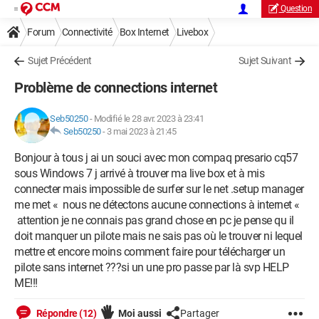
Question
Forum
Connectivité
Box Internet
Livebox
Sujet Précédent
Sujet Suivant
Problème de connections internet
Seb50250
-
Modifié le 28 avr. 2023 à 23:41
Seb50250
-
3 mai 2023 à 21:45
Bonjour à tous j ai un souci avec mon compaq presario cq57
sous Windows 7 j arrivé à trouver ma live box et à mis
connecter mais impossible de surfer sur le net .setup manager
me met « nous ne détectons aucune connections à internet «
attention je ne connais pas grand chose en pc je pense qu il
doit manquer un pilote mais ne sais pas où le trouver ni lequel
mettre et encore moins comment faire pour télécharger un
pilote sans internet ???si un une pro passe par là svp HELP
ME!!!
Répondre (12)
Moi aussi
Partager