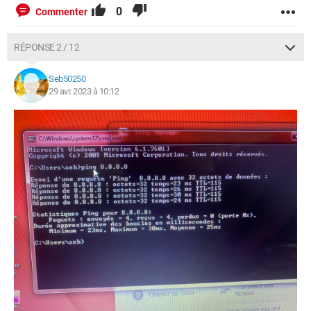
0
Commenter
RÉPONSE 2 / 12
Seb50250
29 avr. 2023 à 10:12