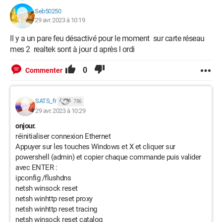
Seb50250
29 avr. 2023 à 10:19
Il y a un pare feu désactivé pour le moment sur carte réseau
mes 2 realtek sont à jour d après l ordi
0
Commenter
SATS_fr
786
29 avr. 2023 à 10:29
onjour.
réinitialiser connexion Ethernet
Appuyer sur les touches Windows et X et cliquer sur
powershell (admin) et copier chaque commande puis valider
avec ENTER :
ipconfig /flushdns
netsh winsock reset
netsh winhttp reset proxy
netsh winhttp reset tracing
netsh winsock reset catalog