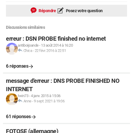
Répondre
Posez votre question
Discussions similaires
erreur : DSN PROBE finished no internet
antiboijoande
-
13 août 2014 à 16:20
Chica
-
22 févr. 2016 à 22:51
6 réponses
message d'erreur : DNS PROBE FINISHED NO
INTERNET
twin73
-
4 janv. 2015 à 15:06
Anne
-
9 sept. 2021 à 19:06
61 réponses
FOTOSE (allemagne)