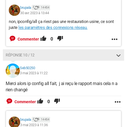
brupala
14 454
30 avr. 2023 à 13:44
non, ipconfig/all ça n'est pas une restauration usine, ce sont
juste
les paramètres des connexions réseau.
0
Commenter
RÉPONSE 10 / 12
Seb50250
3 mai 2023 à 11:22
Merci alors ip config all fait, j ai reçu le rapport mais cela n a
rien changé
0
Commenter
brupala
14 454
3 mai 2023 à 11:36