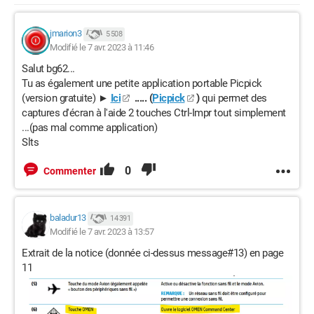
jmarion3
5 508
Modifié le 7 avr. 2023 à 11:46
Salut bg62...
Tu as également une petite application portable Picpick
(version gratuite) ►
Ici
..... (
Picpick
)
qui permet des
captures d'écran à l'aide 2 touches Ctrl-Impr tout simplement
...(pas mal comme application)
Slts
0
Commenter
baladur13
14 391
Modifié le 7 avr. 2023 à 13:57
Extrait de la notice (donnée ci-dessus message#13) en page
11