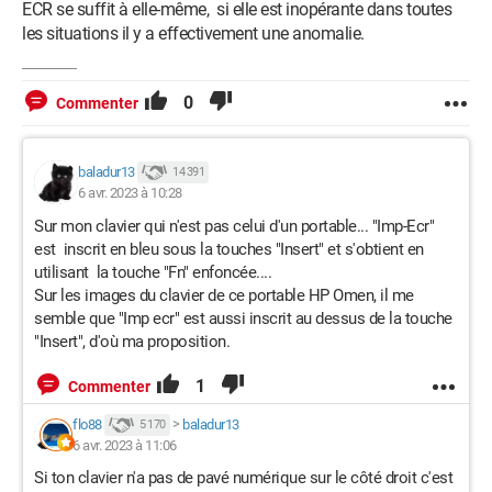
ECR se suffit à elle-même, si elle est inopérante dans toutes
les situations il y a effectivement une anomalie.
0
Commenter
baladur13
14 391
6 avr. 2023 à 10:28
Sur mon clavier qui n'est pas celui d'un portable... "Imp-Ecr"
est inscrit en bleu sous la touches "Insert" et s'obtient en
utilisant la touche "Fn" enfoncée....
Sur les images du clavier de ce portable HP Omen, il me
semble que "Imp ecr" est aussi inscrit au dessus de la touche
"Insert", d'où ma proposition.
1
Commenter
flo88
>
baladur13
5 170
6 avr. 2023 à 11:06
Si ton clavier n'a pas de pavé numérique sur le côté droit c'est