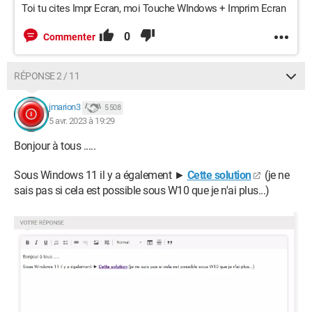
Toi tu cites Impr Ecran, moi Touche WIndows + Imprim Ecran
0
Commenter
RÉPONSE 2 / 11
jmarion3
5 508
5 avr. 2023 à 19:29
Bonjour à tous .....
Sous Windows 11 il y a également ►
Cette solution
(je ne
sais pas si cela est possible sous W10 que je n'ai plus...)