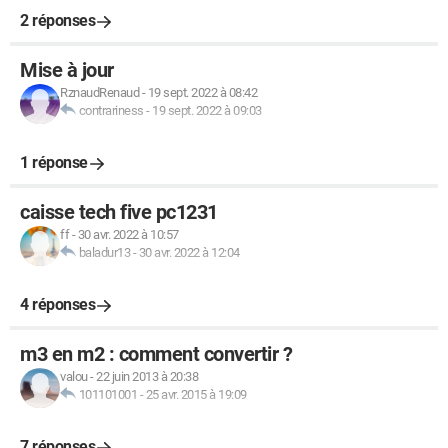
2 réponses
Mise à jour
RznaudRenaud
-
19 sept. 2022 à 08:42
contrariness
-
19 sept. 2022 à 09:03
1 réponse
caisse tech five pc1231
ff
-
30 avr. 2022 à 10:57
baladur13
-
30 avr. 2022 à 12:04
4 réponses
m3 en m2 : comment convertir ?
valou
-
22 juin 2013 à 20:38
101101001
-
25 avr. 2015 à 19:09
7 réponses