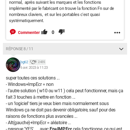
normal, après suivant les marques et les fonctions
implémenté par le fabricant on trouve la fonction Fn sur de
nombreux claviers, et sur les portables c'est quasi
systématiquement.
0
Commenter
RÉPONSE 8 / 11
bg62
2 435
6 avr. 2023 à 11:23
super toutes ces solutions ...
- Windows+ImpEcr = non
- l'autre solution ( w10 ou w11 ) cela peut fonctionner, mais ça
fait 3 touches à mettre en fonction ...
- un 'logiciel' tiers je veux bien mais normalement sous
Windows ça ne doit pas devenir obligatoire, sauf pour des
raisons de fonctions plus avancées ...
- Alt(gauche)+ImpEcr = aléatoire ...
- presque 'YES' .... avec
Fn+IMP.Ecr
cela fonctionne, ce qui est