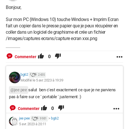
merci
Bonjour,
b. g.
Sur mon PC (Windows 10) touche Windows + Imprim Ecran
fait un copier dans le presse papier que je peux récupérer en
coller dans un logiciel de graphisme et crée un fichier
Windows / Firefox 111.0
/images/captures ecrans/capture ecran xxx.png
le 'www' est fait aussi pour communiquer, partager et échanger, non ?
Merci d'avoir la politesse de répondre à ceux qui essaient de vous aider :)
0
Commenter
bg62
2 435
Modifié le 5 avr. 2023 à 19:39
@jee pee
salut ben c'est exactement ce que je ne parviens
pas à faire sur ce ' portable ' justement :)
0
Commenter
jee pee
>
bg62
9 981
5 avr. 2023 à 20:11