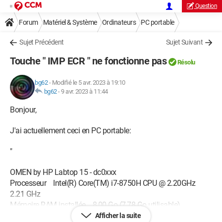
Question
Forum
Matériel & Système
Ordinateurs
PC portable
Sujet Précédent
Sujet Suivant
Touche " IMP ECR " ne fonctionne pas
Résolu
bg62
-
Modifié le 5 avr. 2023 à 19:10
bg62
-
9 avr. 2023 à 11:44
Bonjour,
J'ai actuellement ceci en PC portable:
"
OMEN by HP Labtop 15 - dc0xxx
Processeur Intel(R) Core(TM) i7-8750H CPU @ 2.20GHz
2.21 GHz
Mémoire RAM installée 8,00 Go (7,78 Go utilisable)
Type du système Système d’exploitation 64 bits, processeur
Afficher la suite