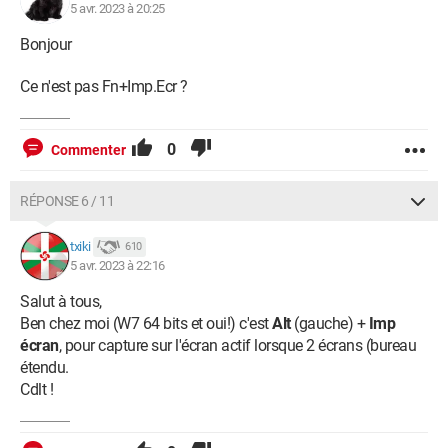
5 avr. 2023 à 20:25
Bonjour
Ce n'est pas Fn+Imp.Ecr ?
0
Commenter
RÉPONSE 6 / 11
txiki
610
5 avr. 2023 à 22:16
Salut à tous,
Ben chez moi (W7 64 bits et oui!) c'est
Alt
(gauche) +
Imp
écran
, pour capture sur l'écran actif lorsque 2 écrans (bureau
étendu.
Cdlt !