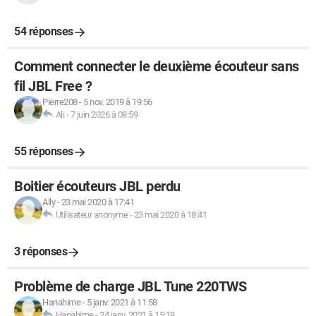
54 réponses
Comment connecter le deuxième écouteur sans
fil JBL Free ?
Pierre208
-
5 nov. 2019 à 19:56
Ali
-
7 juin 2026 à 08:59
55 réponses
Boitier écouteurs JBL perdu
Ally
-
23 mai 2020 à 17:41
Utilisateur anonyme
-
23 mai 2020 à 18:41
3 réponses
Problème de charge JBL Tune 220TWS
Hanahime
-
5 janv. 2021 à 11:58
Hanahime
-
24 janv. 2021 à 15:19