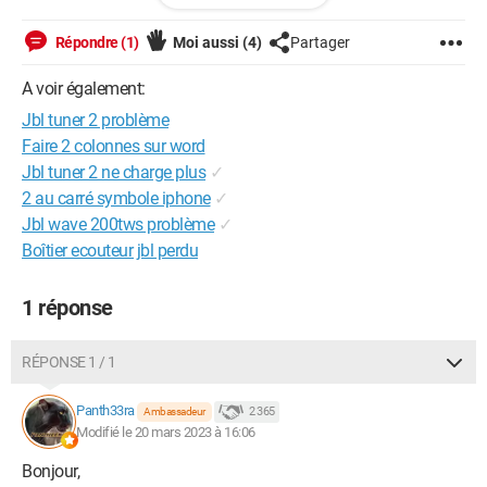
Win;
Répondre (1)
Moi aussi
(4)
Partager
Pdows / Edge 111.0.1661.44
A voir également:
Jbl tuner 2 problème
Faire 2 colonnes sur word
Jbl tuner 2 ne charge plus
✓
2 au carré symbole iphone
✓
Jbl wave 200tws problème
✓
Boîtier ecouteur jbl perdu
1 réponse
RÉPONSE 1 / 1
Panth33ra
2 365
Ambassadeur
Modifié le 20 mars 2023 à 16:06
Bonjour,