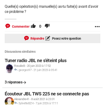
Quelle(s) opération(s) manuelle(s) as-tu faite(s) avant d'avoir
ce problème ?
0
Commenter
Répondre
Posez votre question
Discussions similaires
Tuner radio JBL ne s'éteint plus
RosalieB
-
20 juin 2023 à 17:52
georges97
-
21 juin 2023 à 05:41
3 réponses
Écouteur JBL TWS 225 ne se connecte pas
Alexandre41
-
8 août 2021 à 23:31
SylvetteBZH
-
7 juin 2026 à 17:11