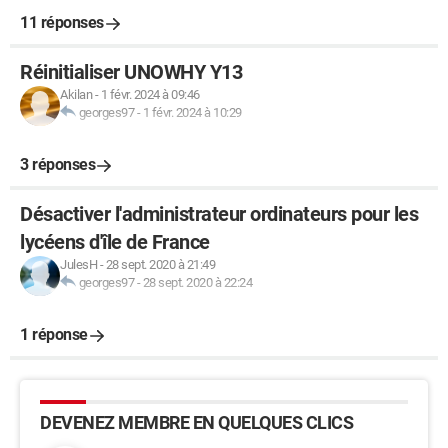
11 réponses
Réinitialiser UNOWHY Y13
Akilan
-
1 févr. 2024 à 09:46
georges97
-
1 févr. 2024 à 10:29
3 réponses
Désactiver l'administrateur ordinateurs pour les
lycéens d'île de France
JulesH
-
28 sept. 2020 à 21:49
georges97
-
28 sept. 2020 à 22:24
1 réponse
DEVENEZ MEMBRE EN QUELQUES CLICS