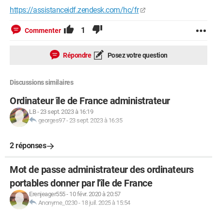
https://assistanceidf.zendesk.com/hc/fr
1
Commenter
Répondre
Posez votre question
Discussions similaires
Ordinateur île de France administrateur
LB
-
23 sept. 2023 à 16:19
georges97
-
23 sept. 2023 à 16:35
2 réponses
Mot de passe administrateur des ordinateurs
portables donner par l'île de France
Erenjeager555
-
10 févr. 2020 à 20:57
Anonyme_0230
-
18 juil. 2025 à 15:54