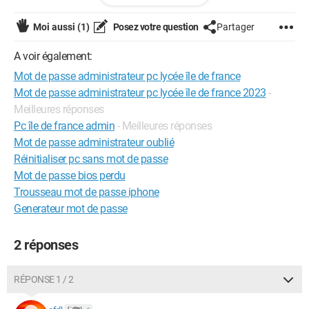
suis étudiante et je n'ai pas vraiment envie de racheter un ordi
alors que j'en ai un neuf. Si il y a un moyen de désactiver
Moi aussi
(1)
Posez votre question
Partager
l'administrateur, j'aimerais beaucoup régler ce problème
A voir également:
Mot de passe administrateur pc lycée île de france
Mot de passe administrateur pc lycée île de france 2023
-
Meilleures réponses
Pc île de france admin
- Meilleures réponses
Mot de passe administrateur oublié
Réinitialiser pc sans mot de passe
Mot de passe bios perdu
Trousseau mot de passe iphone
Generateur mot de passe
2 réponses
RÉPONSE 1 / 2