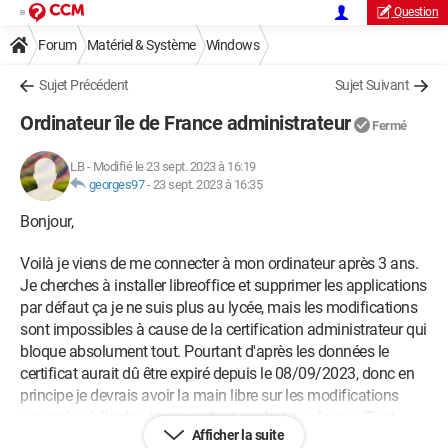
Question
Forum
Matériel & Système
Windows
Sujet Précédent
Sujet Suivant
Ordinateur île de France administrateur
Fermé
LB
-
Modifié le 23 sept. 2023 à 16:19
georges97
-
23 sept. 2023 à 16:35
Bonjour,
Voilà je viens de me connecter à mon ordinateur après 3 ans.
Je cherches à installer libreoffice et supprimer les applications
par défaut ça je ne suis plus au lycée, mais les modifications
sont impossibles à cause de la certification administrateur qui
bloque absolument tout. Pourtant d'après les données le
certificat aurait dû être expiré depuis le 08/09/2023, donc en
principe je devrais avoir la main libre sur les modifications
apportées à l'ordinateur, pourtant ce n'est pas le cas. C'est
Afficher la suite
dommage car je ne me suis jamais servie de cet ordinateur, je