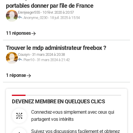
portables donner par l'île de France
Erenjeager555
-
10 févr. 2020 à 20:57
Anonyme_0230
-
18 juil. 2025 à 15:54
11 réponses
Trouver le mdp administrateur freebox ?
Cousyn
-
31 mars 2024 à 20:38
Pierr10
-
31 mars 2024 à 21:42
1 réponse
DEVENEZ MEMBRE EN QUELQUES CLICS
Connectez-vous simplement avec ceux qui
partagent vos intérêts
Suivez vos discussions facilement et obtenez