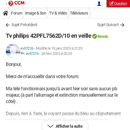
Question
Forum
Image & Son
TV & Vidéo
Téléviseurs
Sujet Précédent
Sujet Suivant
Tv philips 42PFL7562D/10 en veille
Résolu
ev97216
-
Modifié le 15 janv. 2023 à 21:25
ev97216
-
24 févr. 2023 à 02:33
Bonjour,
Merci de m'accueillir dans votre forum.
Ma télé fonctionnais jusqu'à avant hier soir sans aucun pb
majeur, (à part l'allumage et extinction manuellement sur le
côté) .
Depuis, rien à faire, le voyant passe du bleu au clignotement
rouge, mais l'écran reste noir! J'ai suivi la procedure du
manuel plusieurs fois sans succès ! C'est mon 1er pb depuis
Afficher la suite