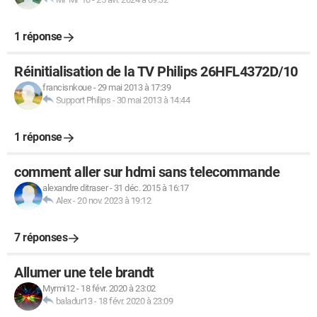
1 réponse
Réinitialisation de la TV Philips 26HFL4372D/10
francisnkoue
-
29 mai 2013 à 17:39
Support Philips
-
30 mai 2013 à 14:44
1 réponse
comment aller sur hdmi sans telecommande
alexandre ditraser
-
31 déc. 2015 à 16:17
Alex
-
20 nov. 2023 à 19:12
7 réponses
Allumer une tele brandt
Myrmi12
-
18 févr. 2020 à 23:02
baladur13
-
18 févr. 2020 à 23:09