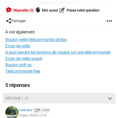
que je l'ai, et en était très satisfaite.
Répondre (5)
Moi aussi
Posez votre question
Partager
Android / Chrome 108.0.0.0
A voir également:
Bouton veille télécommande philips
Écran de veille
A quoi servent les boutons de couleur sur une telecommande
Écran de veille gratuit
Bouton shift pc
✓
Telecommande free
5 réponses
RÉPONSE 1 / 5
madmyke
12 488
16 janv. 2023 à 13:10