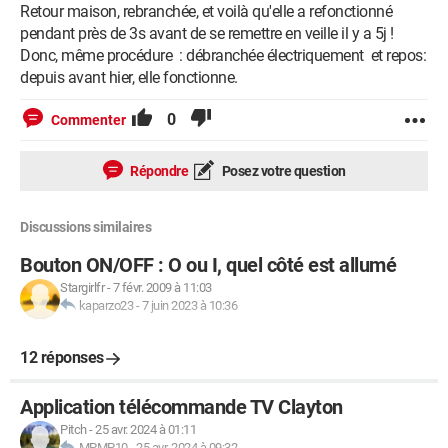
Retour maison, rebranchée, et voilà qu'elle a refonctionné
pendant près de 3s avant de se remettre en veille il y a 5j !
Donc, même procédure : débranchée électriquement et repos:
depuis avant hier, elle fonctionne.
0
Commenter
Répondre
Posez votre question
Discussions similaires
Bouton ON/OFF : O ou I, quel côté est allumé
Stargirlfr
-
7 févr. 2009 à 11:03
kaparzo23
-
7 juin 2023 à 10:36
12 réponses
Application télécommande TV Clayton
Pitch
-
25 avr. 2024 à 01:11
MPMP10
-
25 avr. 2024 à 09:32