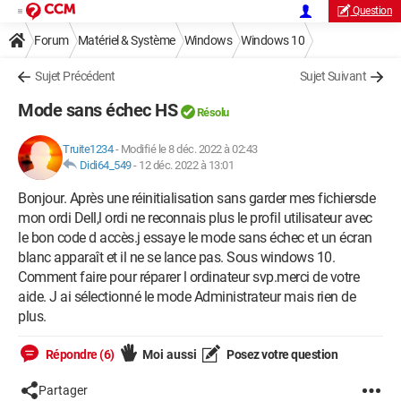
Question
Forum
Matériel & Système
Windows
Windows 10
Sujet Précédent
Sujet Suivant
Mode sans échec HS
Résolu
Truite1234
-
Modifié le 8 déc. 2022 à 02:43
Didi64_549
-
12 déc. 2022 à 13:01
Bonjour. Après une réinitialisation sans garder mes fichiersde
mon ordi Dell,l ordi ne reconnais plus le profil utilisateur avec
le bon code d accès.j essaye le mode sans échec et un écran
blanc apparaît et il ne se lance pas. Sous windows 10.
Comment faire pour réparer l ordinateur svp.merci de votre
aide. J ai sélectionné le mode Administrateur mais rien de
plus.
Répondre (6)
Moi aussi
Posez votre question
Partager