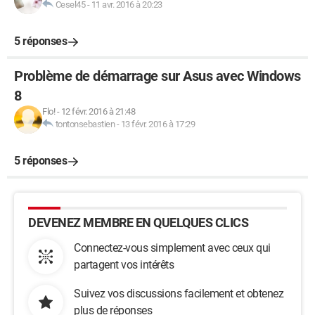
Cesel45
-
11 avr. 2016 à 20:23
5 réponses
Problème de démarrage sur Asus avec Windows
8
Flo!
-
12 févr. 2016 à 21:48
tontonsebastien
-
13 févr. 2016 à 17:29
5 réponses
DEVENEZ MEMBRE EN QUELQUES CLICS
Connectez-vous simplement avec ceux qui
partagent vos intérêts
Suivez vos discussions facilement et obtenez
plus de réponses