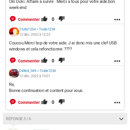
Oki Doki. Affaire à suivre . Merci a tous pour votre aide.bon
week-end
0
Commenter
Truite1234
>
Truite1234
12 déc. 2022 à 12:23
Coucou.Merci bcp de votre aide. J ai donc mis une clef USB
windows et cela refonctionne. ????
0
Commenter
Didi64_549
>
Truite1234
12 déc. 2022 à 13:01
Re,
Bonne continuation et content pour vous.
0
Commenter
RÉPONSE 3 / 6