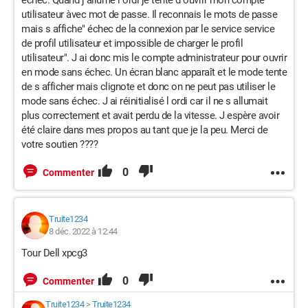
échec. Quand j allume l ordi je tente d ouvrir mon compte
utilisateur àvec mot de passe. Il reconnais le mots de passe
mais s affiche" échec de la connexion par le service service
de profil utilisateur et impossible de charger le profil
utilisateur". J ai donc mis le compte administrateur pour ouvrir
en mode sans échec. Un écran blanc apparaît et le mode tente
de s afficher mais clignote et donc on ne peut pas utiliser le
mode sans échec. J ai réinitialisé l ordi car il ne s allumait
plus correctement et avait perdu de la vitesse. J espère avoir
été claire dans mes propos au tant que je la peu. Merci de
votre soutien ????
0
Commenter
Truite1234
8 déc. 2022 à 12:44
Tour Dell xpcg3
0
Commenter
Truite1234
>
Truite1234