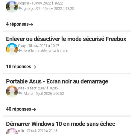
cogom
-
10 nov. 2022 à 16:22
georges97
-
10 nov. 2022 à 18:23
4 réponses
Enlever ou désactiver le mode sécurisé Freebox
Cycy
-
15 nov. 2021 à 20:47
bazfile
-
30 déc. 2024 à 13:06
18 réponses
Portable Asus - Ecran noir au demarrage
yles
-
3 sept. 2007 à 18:05
Muriel
-
5 juil. 2026 à 06:52
40 réponses
Démarrer Windows 10 en mode sans échec
mtir
-
27 oct. 2015 à 21:48