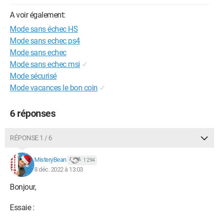
A voir également:
Mode sans échec HS
Mode sans echec ps4
Mode sans echec
Mode sans echec msi
✓
Mode sécurisé
Mode vacances le bon coin
✓
6 réponses
RÉPONSE 1 / 6
MisteryBean
1 294
8 déc. 2022 à 13:03
Bonjour,
Essaie :