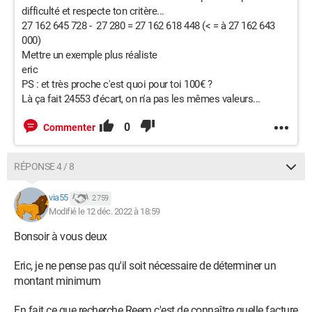
difficulté et respecte ton critère...
27 162 645 728 - 27 280 = 27 162 618 448 (< = à 27 162 643
000)
Mettre un exemple plus réaliste
eric
PS : et très proche c'est quoi pour toi 100€ ?
Là ça fait 24553 d'écart, on n'a pas les mêmes valeurs...
0
Commenter
RÉPONSE 4 / 8
via55
2 759
Modifié le 12 déc. 2022 à 18:59
Bonsoir à vous deux
Eric, je ne pense pas qu'il soit nécessaire de déterminer un
montant minimum
En fait ce que recherche Reem c'est de connaître quelle facture