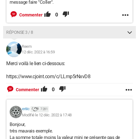
message faire "Coller".
0
Commenter
RÉPONSE 3 / 8
Reem
12 déc. 2022 à 16:59
Merci voilà le lien ci-dessous:
https://www.cjoint.com/c/LLmp5rNxvD8
0
Commenter
eriiic
7 281
Modifié le 12 déc. 2022 à 17:48
Bonjour,
très mauvais exemple.
La somme totale moins la valeur mini ne présente pas de