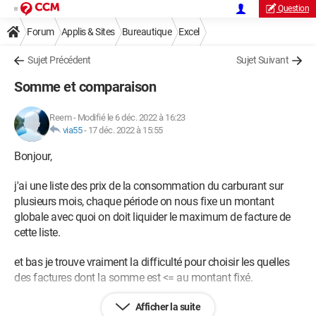
Question
Forum
Applis & Sites
Bureautique
Excel
Sujet Précédent
Sujet Suivant
Somme et comparaison
Reem
-
Modifié le 6 déc. 2022 à 16:23
via55
-
17 déc. 2022 à 15:55
Bonjour,
j'ai une liste des prix de la consommation du carburant sur
plusieurs mois, chaque période on nous fixe un montant
globale avec quoi on doit liquider le maximum de facture de
cette liste.
et bas je trouve vraiment la difficulté pour choisir les quelles
des factures dont la somme est <= au montant fixé.
Ma question: pouvez vous m'aider à créer une formule qui
Afficher la suite