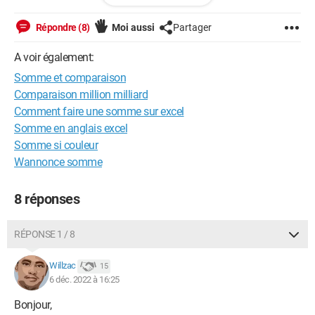
choisi les factures dont la somme est trèèèès proche ou égale
au montant fixé.
Répondre (8)
Moi aussi
Partager
Merci
A voir également:
Windows / Chrome 107.0.0.0
Somme et comparaison
Comparaison million milliard
Comment faire une somme sur excel
Somme en anglais excel
Somme si couleur
Wannonce somme
8 réponses
RÉPONSE 1 / 8
Willzac
15
6 déc. 2022 à 16:25
Bonjour,