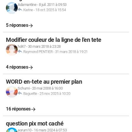
Adamantine
-
8 juil. 2011 à 09:53
Karine
-
18 oct. 2025 à 15:54
5 réponses
Modifier couleur de la ligne de l'en tete
hd47
-
30 mars 2018 à 23:28
Raymond PENTIER
-
31 mars 2018 à 19:21
4 réponses
WORD en-tete au premier plan
Schumi
-
20 mai 2008 à 16:00
Baguette
-
25 nov. 2025 à 10:20
16 réponses
question pix mot caché
aorum10
-
16 mars 2024 à 07:53