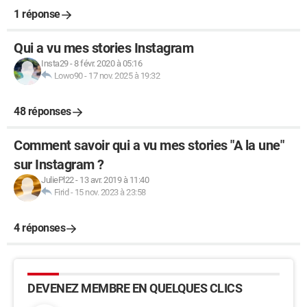
1 réponse
Qui a vu mes stories Instagram
Insta29
-
8 févr. 2020 à 05:16
Lowo90
-
17 nov. 2025 à 19:32
48 réponses
Comment savoir qui a vu mes stories "A la une"
sur Instagram ?
JuliePl22
-
13 avr. 2019 à 11:40
Firid
-
15 nov. 2023 à 23:58
4 réponses
DEVENEZ MEMBRE EN QUELQUES CLICS